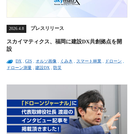
プレスリリース
2026.4.8
スカイマティクス、福岡に建設DX共創拠点を開
設
DX
,
GIS
,
オルソ画像
,
くみき
,
スマート林業
,
ドローン
,
ドローン測量
,
建設DX
,
防災