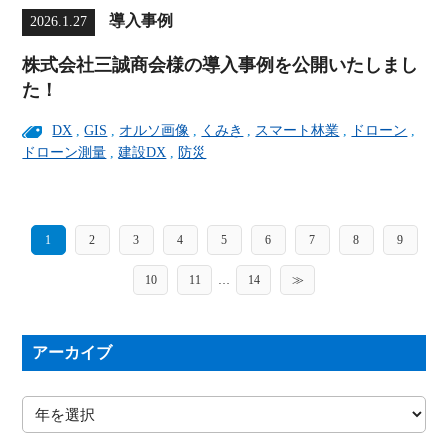
導入事例
2026.1.27
株式会社三誠商会様の導入事例を公開いたしまし
た！
DX
,
GIS
,
オルソ画像
,
くみき
,
スマート林業
,
ドローン
,
ドローン測量
,
建設DX
,
防災
1
2
3
4
5
6
7
8
9
10
11
…
14
≫
アーカイブ