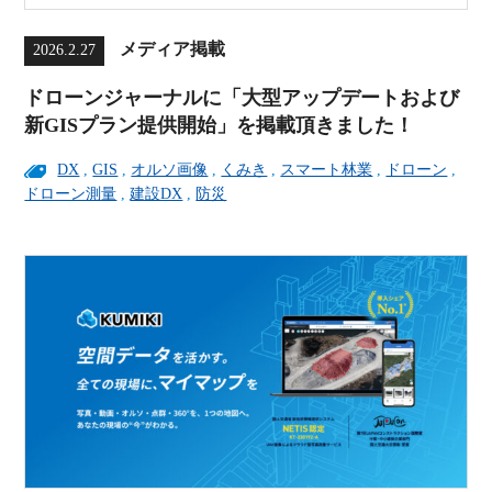
メディア掲載
2026.2.27
ドローンジャーナルに「大型アップデートおよび
新GISプラン提供開始」を掲載頂きました！
DX
,
GIS
,
オルソ画像
,
くみき
,
スマート林業
,
ドローン
,
ドローン測量
,
建設DX
,
防災