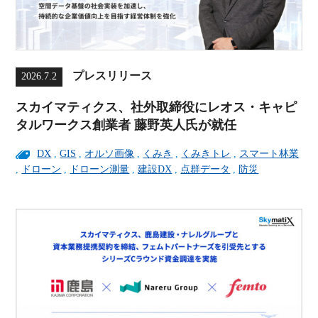
プレスリリース
2026.7.2
スカイマティクス、社外取締役にレオス・キャピ
タルワークス創業者 藤野英人氏が就任
DX
,
GIS
,
オルソ画像
,
くみき
,
くみきトレ
,
スマート林業
,
ドローン
,
ドローン測量
,
建設DX
,
点群データ
,
防災