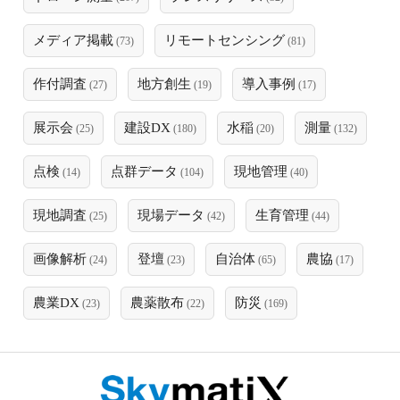
メディア掲載
リモートセンシング
(73)
(81)
作付調査
地方創生
導入事例
(27)
(19)
(17)
展示会
建設DX
水稲
測量
(25)
(180)
(20)
(132)
点検
点群データ
現地管理
(14)
(104)
(40)
現地調査
現場データ
生育管理
(25)
(42)
(44)
画像解析
登壇
自治体
農協
(24)
(23)
(65)
(17)
農業DX
農薬散布
防災
(23)
(22)
(169)