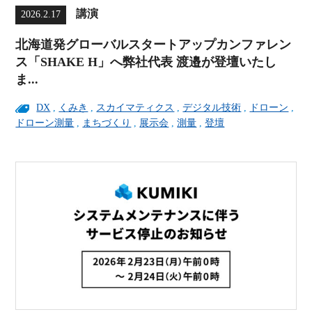
講演
2026.2.17
北海道発グローバルスタートアップカンファレン
ス「SHAKE H」へ弊社代表 渡邉が登壇いたし
ま...
DX
,
くみき
,
スカイマティクス
,
デジタル技術
,
ドローン
,
ドローン測量
,
まちづくり
,
展示会
,
測量
,
登壇