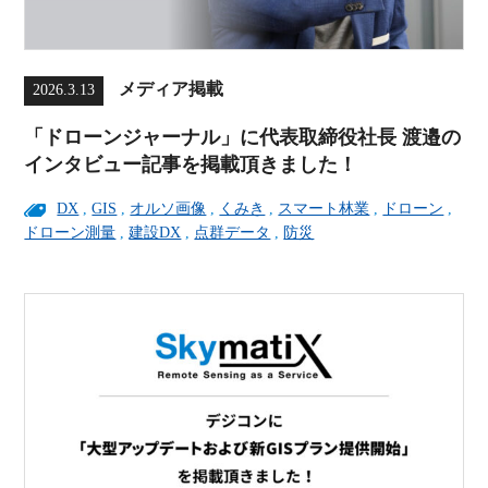
メディア掲載
2026.3.13
「ドローンジャーナル」に代表取締役社長 渡邉の
インタビュー記事を掲載頂きました！
DX
,
GIS
,
オルソ画像
,
くみき
,
スマート林業
,
ドローン
,
ドローン測量
,
建設DX
,
点群データ
,
防災