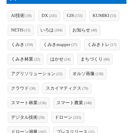
AI技術
DX
GIS
KUMIKI
(18)
(245)
(155)
(53)
NETIS
いろは
お知らせ
(15)
(104)
(40)
くみき
くみきmapper
くみきトレ
(359)
(37)
(17)
くみき林業
はかせ
まちづくり
(22)
(24)
(60)
アグリソリューション
オルソ画像
(22)
(138)
クラウド
スカイマティクス
(30)
(79)
スマート林業
スマート農業
(156)
(148)
デジタル技術
ドローン
(50)
(325)
ドローン測量
プレスリリース
(207)
(32)