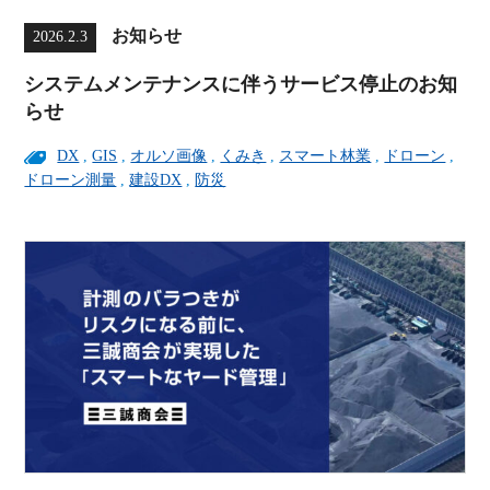
お知らせ
2026.2.3
システムメンテナンスに伴うサービス停止のお知
らせ
DX
,
GIS
,
オルソ画像
,
くみき
,
スマート林業
,
ドローン
,
ドローン測量
,
建設DX
,
防災