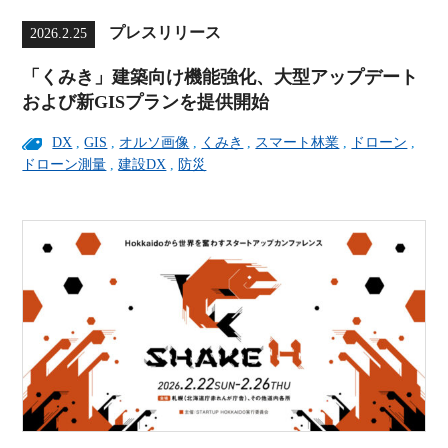
プレスリリース
2026.2.25
「くみき」建築向け機能強化、大型アップデート
および新GISプランを提供開始
DX
,
GIS
,
オルソ画像
,
くみき
,
スマート林業
,
ドローン
,
ドローン測量
,
建設DX
,
防災