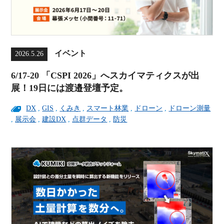
イベント
2026.5.26
6/17-20 「CSPI 2026」へスカイマティクスが出
展！19日には渡邉登壇予定。
DX
,
GIS
,
くみき
,
スマート林業
,
ドローン
,
ドローン測量
,
展示会
,
建設DX
,
点群データ
,
防災