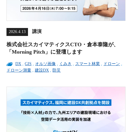
講演
2026.4.13
株式会社スカイマティクスCTO・倉本泰隆が、
「Morning Pitch」に登壇します
DX
,
GIS
,
オルソ画像
,
くみき
,
スマート林業
,
ドローン
,
ドローン測量
,
建設DX
,
防災