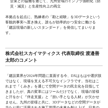
企業との協働を通じて、九州全域のインフラ強靭化（防
災・減災）と生産性向上の両立
本拠点を起点に、熟練者の「勘と経験」を3Dデータという
客観的事実へ置き換え、誰もが効率的かつ安全に働ける
「建設現場の新しいスタンダード」を発信してまいりま
す。
株式会社スカイマティクス 代表取締役 渡邉善
太郎のコメント
「建設業界が2024年問題に直面する今、DXはもはや選択肢
ではなく、現場を支える不可欠なインフラです。当社はこ
れまで『くみき』を通じて空間データの民主化を目指して
きましたが、真の変革にはツールだけでなく、現場の皆様
と汗をかく『伴走支援』と『担い手となる人材』が欠かせ
ません。九州の皆様と共に、3Dデータなどの空間データが
当たり前に活用される施工管理の未来を創り上げ、日本の