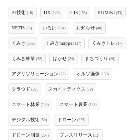
AI技術
DX
GIS
KUMIKI
(18)
(245)
(155)
(53)
NETIS
いろは
お知らせ
(15)
(104)
(40)
くみき
くみきmapper
くみきトレ
(359)
(37)
(17)
くみき林業
はかせ
まちづくり
(22)
(24)
(60)
アグリソリューション
オルソ画像
(22)
(138)
クラウド
スカイマティクス
(30)
(79)
スマート林業
スマート農業
(156)
(148)
デジタル技術
ドローン
(50)
(325)
ドローン測量
プレスリリース
(207)
(32)