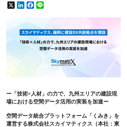
X
L
F
L
i
a
i
n
c
n
k
e
e
e
b
d
o
I
o
n
k
ー「技術×人材」の力で、九州エリアの建設現
場における空間データ活用の実装を加速ー
空間データ統合プラットフォーム「くみき」を
運営する株式会社スカイマティクス（本社：東