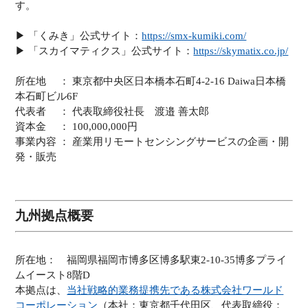
す。
▶︎ 「くみき」公式サイト：
https://smx-kumiki.com/
▶︎ 「スカイマティクス」公式サイト：
https://skymatix.co.jp/
所在地 ： 東京都中央区日本橋本石町4-2-16 Daiwa日本橋
本石町ビル6F
代表者 ： 代表取締役社長 渡邉 善太郎
資本金 ： 100,000,000円
事業内容 ： 産業用リモートセンシングサービスの企画・開
発・販売
九州拠点概要
所在地： 福岡県福岡市博多区博多駅東2-10-35博多プライ
ムイースト8階D
本拠点は、
当社戦略的業務提携先である株式会社ワールド
コーポレーション
（本社：東京都千代田区、代表取締役：