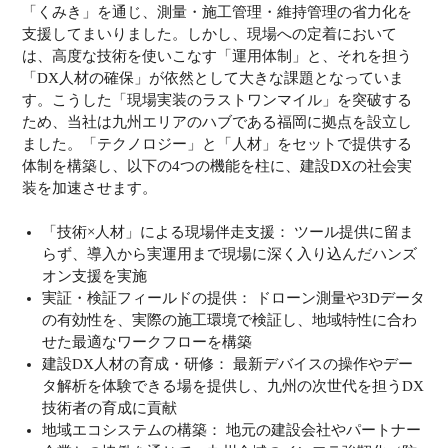
「くみき」を通じ、測量・施工管理・維持管理の省力化を
支援してまいりました。しかし、現場への定着において
は、高度な技術を使いこなす「運用体制」と、それを担う
「DX人材の確保」が依然として大きな課題となっていま
す。こうした「現場実装のラストワンマイル」を突破する
ため、当社は九州エリアのハブである福岡に拠点を設立し
ました。「テクノロジー」と「人材」をセットで提供する
体制を構築し、以下の4つの機能を柱に、建設DXの社会実
装を加速させます。
「技術×人材」による現場伴走支援： ツール提供に留ま
らず、導入から実運用まで現場に深く入り込んだハンズ
オン支援を実施
実証・検証フィールドの提供： ドローン測量や3Dデータ
の有効性を、実際の施工環境で検証し、地域特性に合わ
せた最適なワークフローを構築
建設DX人材の育成・研修： 最新デバイスの操作やデー
タ解析を体験できる場を提供し、九州の次世代を担うDX
技術者の育成に貢献
地域エコシステムの構築： 地元の建設会社やパートナー