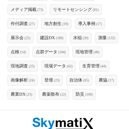
メディア掲載
リモートセンシング
(73)
(81)
作付調査
地方創生
導入事例
(27)
(19)
(17)
展示会
建設DX
水稲
測量
(25)
(180)
(20)
(132)
点検
点群データ
現地管理
(14)
(104)
(40)
現地調査
現場データ
生育管理
(25)
(42)
(44)
画像解析
登壇
自治体
農協
(24)
(23)
(65)
(17)
農業DX
農薬散布
防災
(23)
(22)
(169)