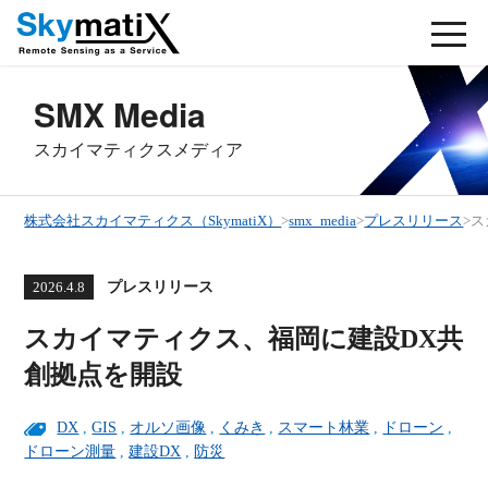
SMX Media
スカイマティクスメディア
株式会社スカイマティクス（SkymatiX）
>
smx_media
>
プレスリリース
>
ス
プレスリリース
2026.4.8
スカイマティクス、福岡に建設DX共
創拠点を開設
DX
,
GIS
,
オルソ画像
,
くみき
,
スマート林業
,
ドローン
,
ドローン測量
,
建設DX
,
防災