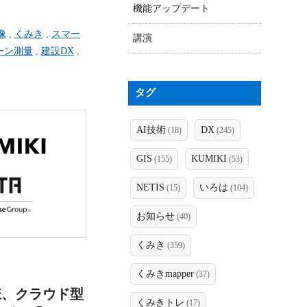
機能アップデート
像
,
くみき
,
スマー
講演
ーン測量
,
建設DX
,
タグ
AI技術
DX
(18)
(245)
GIS
KUMIKI
(155)
(53)
NETIS
いろは
(15)
(104)
お知らせ
(40)
くみき
(359)
くみきmapper
(37)
様、クラウド型
くみきトレ
(17)