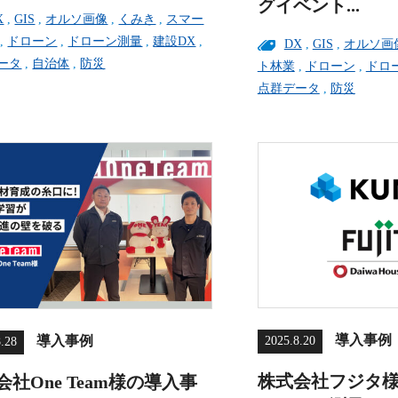
グイベント...
X
,
GIS
,
オルソ画像
,
くみき
,
スマー
,
ドローン
,
ドローン測量
,
建設DX
,
DX
,
GIS
,
オルソ画
ータ
,
自治体
,
防災
ト林業
,
ドローン
,
ドロ
点群データ
,
防災
導入事例
導入事例
2025.8.20
8.28
株式会社フジタ
会社One Team様の導入事