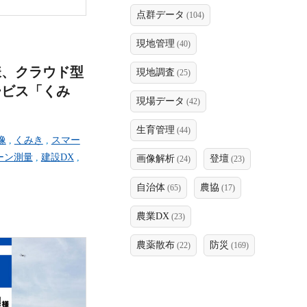
点群データ
(104)
現地管理
(40)
様、クラウド型
現地調査
(25)
ービス「くみ
現場データ
(42)
生育管理
(44)
像
,
くみき
,
スマー
ーン測量
,
建設DX
,
画像解析
登壇
(24)
(23)
自治体
農協
(65)
(17)
農業DX
(23)
農薬散布
防災
(22)
(169)