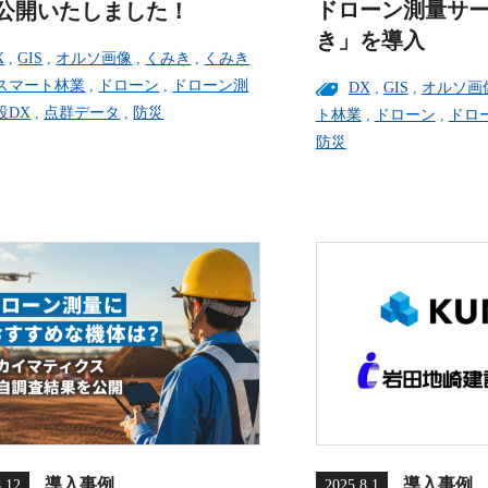
ドローン測量サ
公開いたしました！
き」を導入
X
,
GIS
,
オルソ画像
,
くみき
,
くみき
スマート林業
,
ドローン
,
ドローン測
DX
,
GIS
,
オルソ画
設DX
,
点群データ
,
防災
ト林業
,
ドローン
,
ドロ
防災
導入事例
導入事例
8.12
2025.8.1