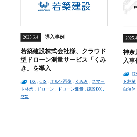
導入事例
2025.6.4
2025.
若築建設株式会社様、クラウド
神奈
型ドローン測量サービス「くみ
入事
き」を導入
D
DX
,
GIS
,
オルソ画像
,
くみき
,
スマー
ト林業
ト林業
,
ドローン
,
ドローン測量
,
建設DX
,
自治体
防災