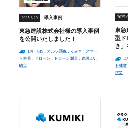
2025.
導入事例
2025.6.19
東急
東急建設株式会社様の導入事例
型ド
を公開いたしました！
き」
DX
,
GIS
,
オルソ画像
,
くみき
,
スマー
D
ト林業
,
ドローン
,
ドローン測量
,
建設DX
,
ト林業
防災
防災