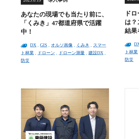
2025.8.19
ドロ
あなたの現場でも当たり前に、
は？
「くみき」47都道府県で活躍
結果
中！
D
DX
,
GIS
,
オルソ画像
,
くみき
,
スマー
ト林業
ト林業
,
ドローン
,
ドローン測量
,
建設DX
,
防災
防災