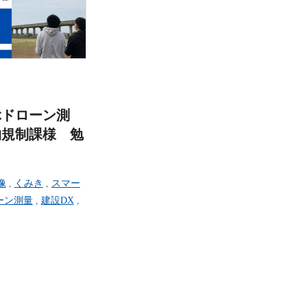
ぶドローン測
物規制課様 勉
像
,
くみき
,
スマー
ーン測量
,
建設DX
,