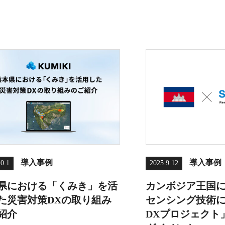
導入事例
導入事例
10.1
2025.9.12
県における「くみき」を活
カンボジア王国
た災害対策DXの取り組み
センシング技術
紹介
DXプロジェクト