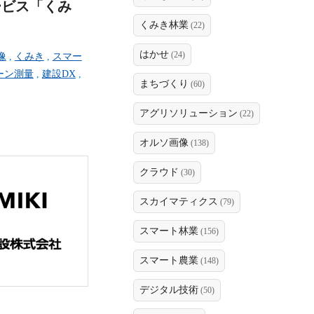
ービス「くみ
くみき林業
(22)
はかせ
(24)
像
,
くみき
,
スマー
ーン測量
,
建設DX
,
まちづくり
(60)
アグリソリューション
(22)
オルソ画像
(138)
クラウド
(30)
スカイマティクス
(79)
スマート林業
(156)
スマート農業
(148)
デジタル技術
(50)