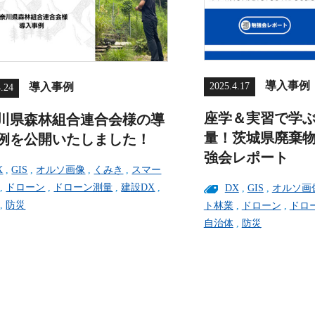
導入事例
2025.4.17
導入事例
4.24
座学＆実習で学
川県森林組合連合会様の導
量！茨城県廃棄
例を公開いたしました！
強会レポート
X
,
GIS
,
オルソ画像
,
くみき
,
スマー
,
ドローン
,
ドローン測量
,
建設DX
,
DX
,
GIS
,
オルソ画
,
防災
ト林業
,
ドローン
,
ドロ
自治体
,
防災