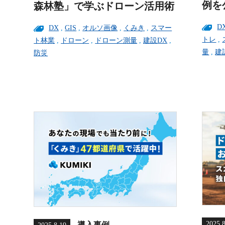
例を
森林塾」で学ぶドローン活用術
D
DX
,
GIS
,
オルソ画像
,
くみき
,
スマー
トレ
,
ト林業
,
ドローン
,
ドローン測量
,
建設DX
,
量
,
建
防災
2025.
導入事例