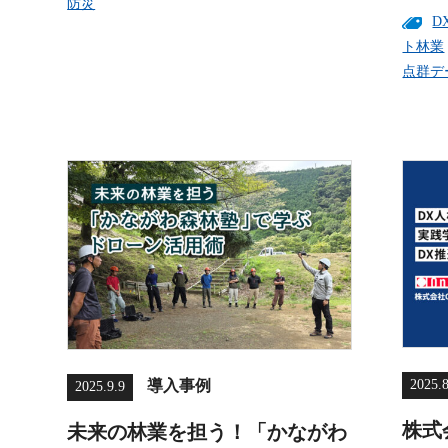
防災
D
ト林業
点群デ
2025.
導入事例
2025.9.9
株式
未来の林業を担う！「かながわ