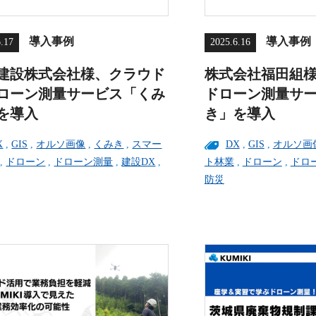
導入事例
導入事例
6.17
2025.6.16
建設株式会社様、クラウド
株式会社福田組
ローン測量サービス「くみ
ドローン測量サ
を導入
き」を導入
X
,
GIS
,
オルソ画像
,
くみき
,
スマー
DX
,
GIS
,
オルソ画
,
ドローン
,
ドローン測量
,
建設DX
,
ト林業
,
ドローン
,
ドロ
防災