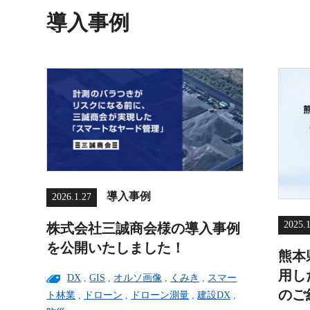
導入事例
導入事例
2026.1.27
2025.
株式会社三誠商会様の導入事例
を公開いたしました！
熊本
用し
DX
,
GIS
,
オルソ画像
,
くみき
,
スマー
のご
ト林業
,
ドローン
,
ドローン測量
,
建設DX
,