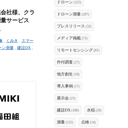
ドローン
(325)
式会社様、クラ
ドローン測量
(207)
測量サービス
プレスリリース
(32)
入
メディア掲載
(73)
像
,
くみき
,
スマー
ーン測量
,
建設DX
,
リモートセンシング
(81)
作付調査
(27)
地方創生
(19)
導入事例
(17)
展示会
(25)
建設DX
水稲
(180)
(20)
測量
点検
(132)
(14)