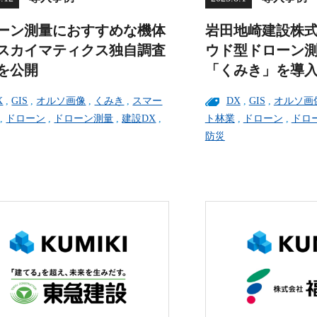
ーン測量におすすめな機体
岩田地崎建設株
スカイマティクス独自調査
ウド型ドローン
を公開
「くみき」を導
X
,
GIS
,
オルソ画像
,
くみき
,
スマー
DX
,
GIS
,
オルソ画
,
ドローン
,
ドローン測量
,
建設DX
,
ト林業
,
ドローン
,
ドロ
防災