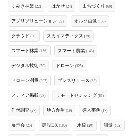
くみき林業
はかせ
まちづくり
(22)
(24)
(60)
アグリソリューション
オルソ画像
(22)
(138)
クラウド
スカイマティクス
(30)
(79)
スマート林業
スマート農業
(156)
(148)
デジタル技術
ドローン
(50)
(325)
ドローン測量
プレスリリース
(207)
(32)
メディア掲載
リモートセンシング
(73)
(81)
作付調査
地方創生
導入事例
(27)
(19)
(17)
展示会
建設DX
水稲
測量
(25)
(180)
(20)
(132)