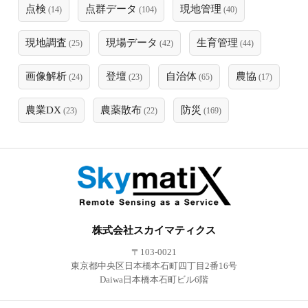
点検
点群データ
現地管理
(14)
(104)
(40)
現地調査
現場データ
生育管理
(25)
(42)
(44)
画像解析
登壇
自治体
農協
(24)
(23)
(65)
(17)
農業DX
農薬散布
防災
(23)
(22)
(169)
株式会社スカイマティクス
〒103-0021
東京都中央区日本橋本石町四丁目2番16号
Daiwa日本橋本石町ビル6階