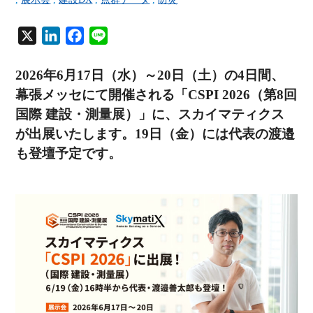
X
L
F
L
i
a
i
n
c
n
2026年6月17日（水）～20日（土）の4日間、
k
e
e
幕張メッセにて開催される「CSPI 2026（第8回
e
b
国際 建設・測量展）」に、スカイマティクス
d
o
が出展いたします。
19日（金）には代表の渡邉
I
o
も登壇予定です。
n
k