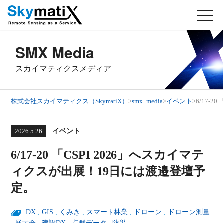
SMX Media
スカイマティクスメディア
株式会社スカイマティクス（SkymatiX）
>
smx_media
>
イベント
>
6/17-
イベント
2026.5.26
6/17-20 「CSPI 2026」へスカイマテ
ィクスが出展！19日には渡邉登壇予
定。
DX
,
GIS
,
くみき
,
スマート林業
,
ドローン
,
ドローン測量
,
展示会
,
建設DX
,
点群データ
,
防災