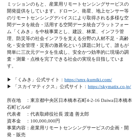
ミッションのもと、産業用リモートセンシングサービスの
開発提供をしています。ドローン、衛星、地上センサー等
のリモートセンシングデバイスにより取得される多様な空
間データを統合・活用する空間データ統合プラットフォー
ム「くみき」を中核事業とし、建設、林業、インフラ管
理、防災等の社会インフラを支える分野の人材不足・高齢
化・安全管理・災害の激甚化という課題に対して、誰もが
簡単に三次元データを生成し、安全かつ効率的に現場の調
査・測量・点検を完了できる社会の実現を目指していま
す。
▶︎ 「くみき」公式サイト：
https://smx-kumiki.com/
▶︎ 「スカイマティクス」公式サイト：
https://skymatix.co.jp/
所在地 ：東京都中央区日本橋本石町4-2-16 Daiwa日本橋本
石町ビル6F
代表者 ：代表取締役社長 渡邉 善太郎
資本金 ：100,000,000円
事業内容：産業用リモートセンシングサービスの企画・開
発・販売