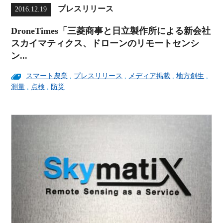
プレスリリース
2016.12.19
DroneTimes「三菱商事と日立製作所による新会社
スカイマティクス、ドローンのリモートセンシ
ン...
スマート農業
,
プレスリリース
,
メディア掲載
,
地方創生
,
測量
,
点検
,
防災