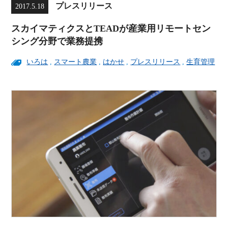
プレスリリース
2017.5.18
スカイマティクスとTEADが産業用リモートセン
シング分野で業務提携
いろは
,
スマート農業
,
はかせ
,
プレスリリース
,
生育管理