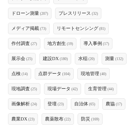
ドローン測量
プレスリリース
(207)
(32)
メディア掲載
リモートセンシング
(73)
(81)
作付調査
地方創生
導入事例
(27)
(19)
(17)
展示会
建設DX
水稲
測量
(25)
(180)
(20)
(132)
点検
点群データ
現地管理
(14)
(104)
(40)
現地調査
現場データ
生育管理
(25)
(42)
(44)
画像解析
登壇
自治体
農協
(24)
(23)
(65)
(17)
農業DX
農薬散布
防災
(23)
(22)
(169)