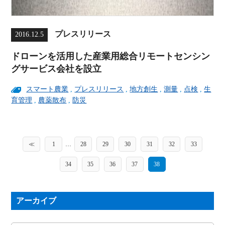
プレスリリース
2016.12.5
ドローンを活用した産業用総合リモートセンシン
グサービス会社を設立
スマート農業
,
プレスリリース
,
地方創生
,
測量
,
点検
,
生
育管理
,
農薬散布
,
防災
≪
1
…
28
29
30
31
32
33
34
35
36
37
38
アーカイブ