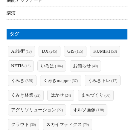
機能アップデート
講演
タグ
AI技術
DX
GIS
KUMIKI
(18)
(245)
(155)
(53)
NETIS
いろは
お知らせ
(15)
(104)
(40)
くみき
くみきmapper
くみきトレ
(359)
(37)
(17)
くみき林業
はかせ
まちづくり
(22)
(24)
(60)
アグリソリューション
オルソ画像
(22)
(138)
クラウド
スカイマティクス
(30)
(79)