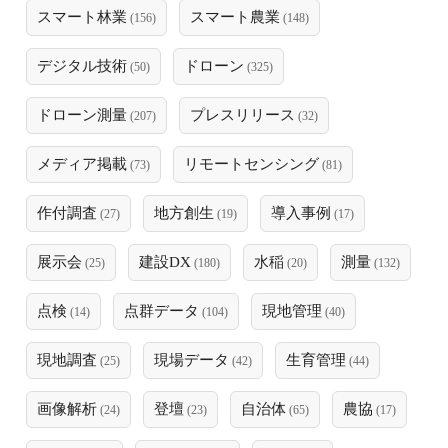
スマート林業
スマート農業
(156)
(148)
デジタル技術
ドローン
(50)
(325)
ドローン測量
プレスリリース
(207)
(32)
メディア掲載
リモートセンシング
(73)
(81)
作付調査
地方創生
導入事例
(27)
(19)
(17)
展示会
建設DX
水稲
測量
(25)
(180)
(20)
(132)
点検
点群データ
現地管理
(14)
(104)
(40)
現地調査
現場データ
生育管理
(25)
(42)
(44)
画像解析
登壇
自治体
農協
(24)
(23)
(65)
(17)