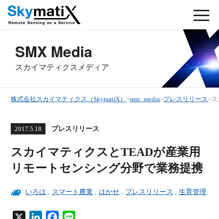
SMX Media
スカイマティクスメディア
株式会社スカイマティクス（SkymatiX）
>
smx_media
>
プレスリリース
>
ス
プレスリリース
2017.5.18
スカイマティクスとTEADが産業用
リモートセンシング分野で業務提携
いろは
,
スマート農業
,
はかせ
,
プレスリリース
,
生育管理
X
L
F
L