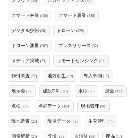
クラウド
スカイマティクス
(30)
(79)
スマート林業
スマート農業
(156)
(148)
デジタル技術
ドローン
(50)
(325)
ドローン測量
プレスリリース
(207)
(32)
メディア掲載
リモートセンシング
(73)
(81)
作付調査
地方創生
導入事例
(27)
(19)
(17)
展示会
建設DX
水稲
測量
(25)
(180)
(20)
(132)
点検
点群データ
現地管理
(14)
(104)
(40)
現地調査
現場データ
生育管理
(25)
(42)
(44)
画像解析
登壇
自治体
農協
(24)
(23)
(65)
(17)