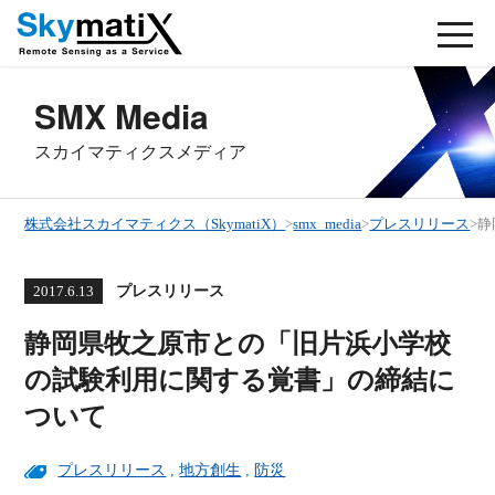
SMX Media
スカイマティクスメディア
株式会社スカイマティクス（SkymatiX）
>
smx_media
>
プレスリリース
>
静
プレスリリース
2017.6.13
静岡県牧之原市との「旧片浜小学校
の試験利用に関する覚書」の締結に
ついて
プレスリリース
,
地方創生
,
防災