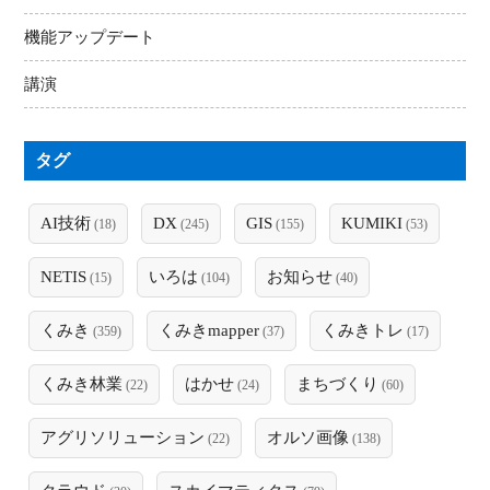
機能アップデート
講演
タグ
AI技術
DX
GIS
KUMIKI
(18)
(245)
(155)
(53)
NETIS
いろは
お知らせ
(15)
(104)
(40)
くみき
くみきmapper
くみきトレ
(359)
(37)
(17)
くみき林業
はかせ
まちづくり
(22)
(24)
(60)
アグリソリューション
オルソ画像
(22)
(138)