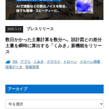
プレスリリース
2026.5.13
数日かかった土量計算を数分へ。設計図との差分
土量を瞬時に算出する「くみき」新機能をリリー
ス
DX
,
アプリ
,
くみき
,
クラウド
,
ドローン
,
ドローン測量
,
現場データ
,
現場管理
アーカイブ