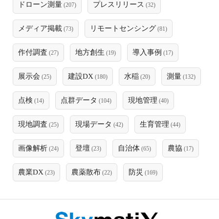
ドローン測量
プレスリリース
(207)
(32)
メディア掲載
リモートセンシング
(73)
(81)
作付調査
地方創生
導入事例
(27)
(19)
(17)
展示会
建設DX
水稲
測量
(25)
(180)
(20)
(132)
点検
点群データ
現地管理
(14)
(104)
(40)
現地調査
現場データ
生育管理
(25)
(42)
(44)
画像解析
登壇
自治体
農協
(24)
(23)
(65)
(17)
農業DX
農薬散布
防災
(23)
(22)
(169)