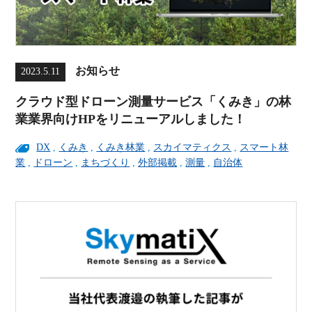
お知らせ
2023.5.11
クラウド型ドローン測量サービス「くみき」の林
業業界向けHPをリニューアルしました！
DX
,
くみき
,
くみき林業
,
スカイマティクス
,
スマート林
業
,
ドローン
,
まちづくり
,
外部掲載
,
測量
,
自治体