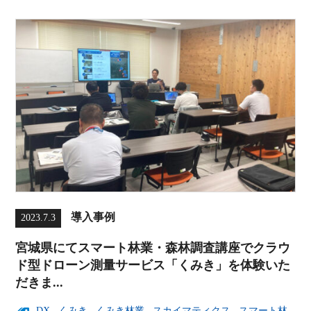
導入事例
2023.7.3
宮城県にてスマート林業・森林調査講座でクラウ
ド型ドローン測量サービス「くみき」を体験いた
だきま...
DX
,
くみき
,
くみき林業
,
スカイマティクス
,
スマート林