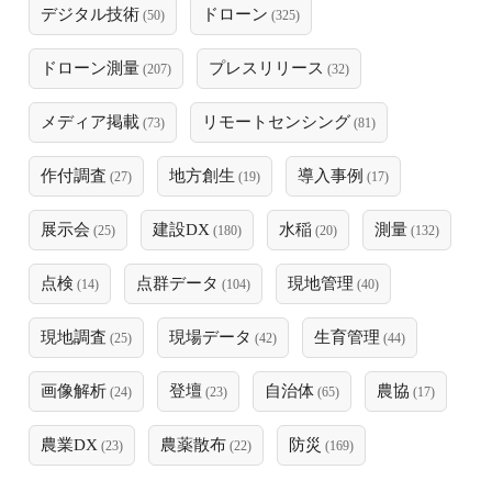
デジタル技術
ドローン
(50)
(325)
ドローン測量
プレスリリース
(207)
(32)
メディア掲載
リモートセンシング
(73)
(81)
作付調査
地方創生
導入事例
(27)
(19)
(17)
展示会
建設DX
水稲
測量
(25)
(180)
(20)
(132)
点検
点群データ
現地管理
(14)
(104)
(40)
現地調査
現場データ
生育管理
(25)
(42)
(44)
画像解析
登壇
自治体
農協
(24)
(23)
(65)
(17)
農業DX
農薬散布
防災
(23)
(22)
(169)