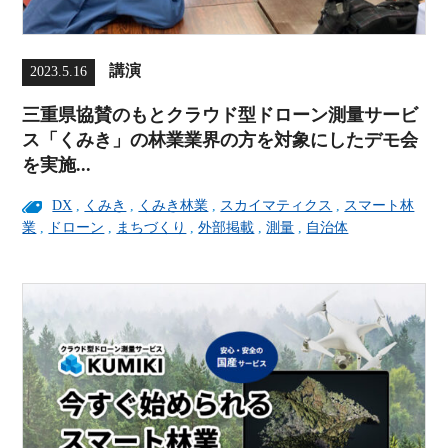
講演
2023.5.16
三重県協賛のもとクラウド型ドローン測量サービ
ス「くみき」の林業業界の方を対象にしたデモ会
を実施...
DX
,
くみき
,
くみき林業
,
スカイマティクス
,
スマート林
業
,
ドローン
,
まちづくり
,
外部掲載
,
測量
,
自治体