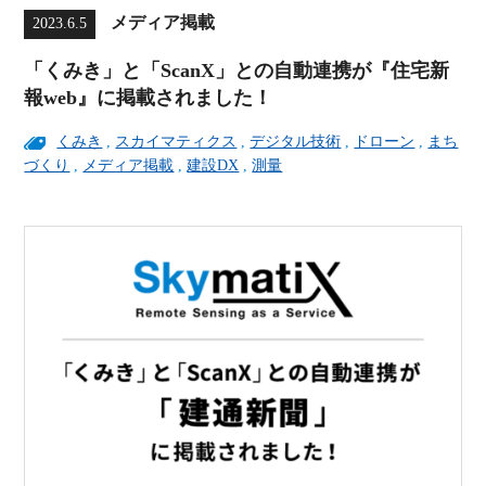
メディア掲載
2023.6.5
「くみき」と「ScanX」との自動連携が『住宅新
報web』に掲載されました！
くみき
,
スカイマティクス
,
デジタル技術
,
ドローン
,
まち
づくり
,
メディア掲載
,
建設DX
,
測量