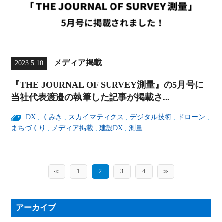
メディア掲載
2023.5.10
『THE JOURNAL OF SURVEY測量』の5月号に
当社代表渡邉の執筆した記事が掲載さ...
DX
,
くみき
,
スカイマティクス
,
デジタル技術
,
ドローン
,
まちづくり
,
メディア掲載
,
建設DX
,
測量
≪
1
2
3
4
≫
アーカイブ