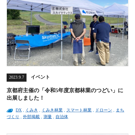
イベント
2023.9.7
京都府主催の「令和5年度京都林業のつどい」に
出展しました！
DX
,
くみき
,
くみき林業
,
スマート林業
,
ドローン
,
まち
づくり
,
外部掲載
,
測量
,
自治体