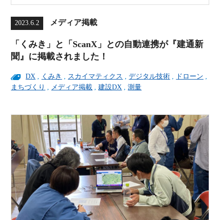
メディア掲載
2023.6.2
「くみき」と「ScanX」との自動連携が『建通新
聞』に掲載されました！
DX
,
くみき
,
スカイマティクス
,
デジタル技術
,
ドローン
,
まちづくり
,
メディア掲載
,
建設DX
,
測量