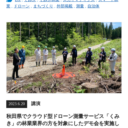
業
,
ドローン
,
まちづくり
,
外部掲載
,
測量
,
自治体
講演
2023.6.20
秋田県でクラウド型ドローン測量サービス「くみ
き」の林業業界の方を対象にしたデモ会を実施し