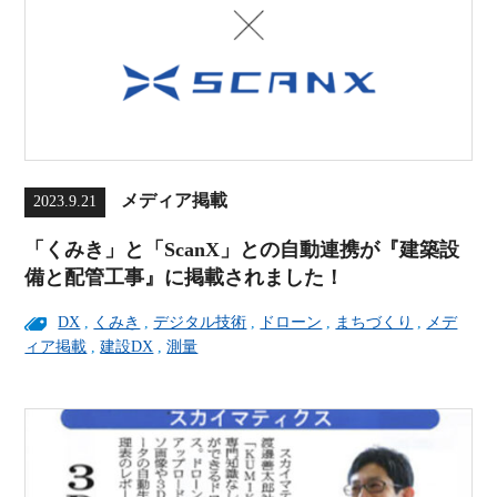
メディア掲載
2023.9.21
「くみき」と「ScanX」との自動連携が『建築設
備と配管工事』に掲載されました！
DX
,
くみき
,
デジタル技術
,
ドローン
,
まちづくり
,
メデ
ィア掲載
,
建設DX
,
測量