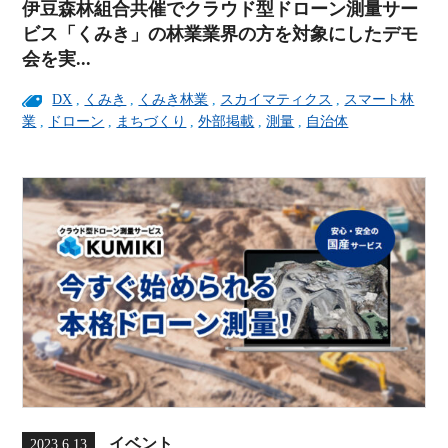
伊豆森林組合共催でクラウド型ドローン測量サー
ビス「くみき」の林業業界の方を対象にしたデモ
会を実...
DX
,
くみき
,
くみき林業
,
スカイマティクス
,
スマート林
業
,
ドローン
,
まちづくり
,
外部掲載
,
測量
,
自治体
イベント
2023.6.13