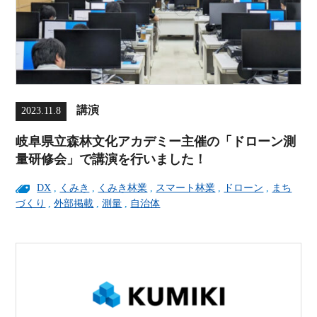
講演
2023.11.8
岐阜県立森林文化アカデミー主催の「ドローン測
量研修会」で講演を行いました！
DX
,
くみき
,
くみき林業
,
スマート林業
,
ドローン
,
まち
づくり
,
外部掲載
,
測量
,
自治体