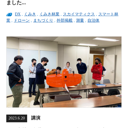
ました...
DX
,
くみき
,
くみき林業
,
スカイマティクス
,
スマート林
業
,
ドローン
,
まちづくり
,
外部掲載
,
測量
,
自治体
講演
2023.6.20