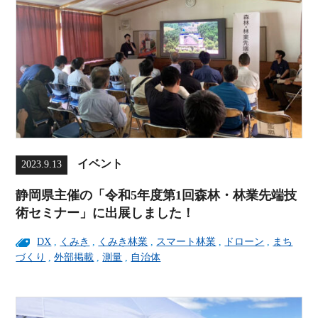
イベント
2023.9.13
静岡県主催の「令和5年度第1回森林・林業先端技
術セミナー」に出展しました！
DX
,
くみき
,
くみき林業
,
スマート林業
,
ドローン
,
まち
づくり
,
外部掲載
,
測量
,
自治体