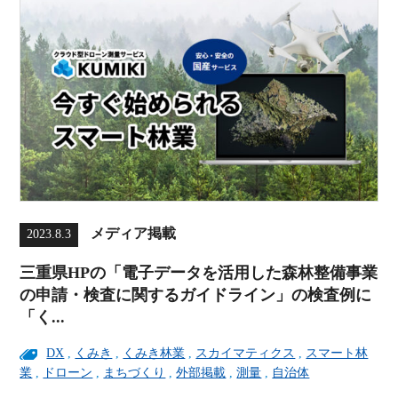
メディア掲載
2023.8.3
三重県HPの「電子データを活用した森林整備事業
の申請・検査に関するガイドライン」の検査例に
「く...
DX
,
くみき
,
くみき林業
,
スカイマティクス
,
スマート林
業
,
ドローン
,
まちづくり
,
外部掲載
,
測量
,
自治体