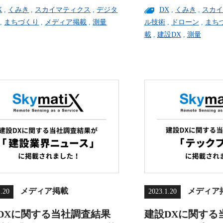
X
,
くみき
,
スカイマティクス
,
デジタ
DX
,
くみき
,
スカイ
,
まちづくり
,
メディア掲載
,
測量
ル技術
,
ドローン
,
まち
載
,
建設DX
,
測量
メディア掲載
メディア
1.20
2023.1.20
DXに関する当社調査結果
建設DXに関する