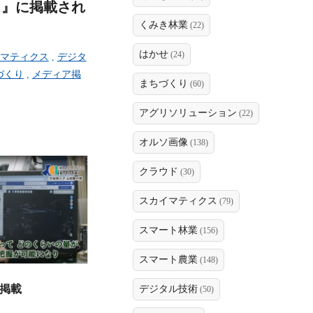
ス』に掲載され
くみき林業
(22)
はかせ
(24)
マティクス
,
デジタ
づくり
,
メディア掲
まちづくり
(60)
アグリソリューション
(22)
オルソ画像
(138)
クラウド
(30)
スカイマティクス
(79)
スマート林業
(156)
スマート農業
(148)
掲載
デジタル技術
(50)