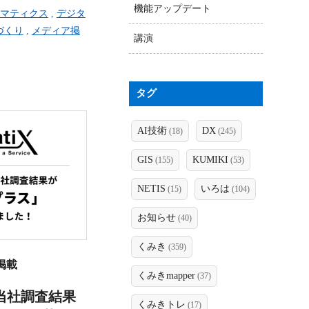
機能アップデート
マティクス
,
デジタ
づくり
,
メディア掲
講演
タグ
AI技術
DX
(18)
(245)
GIS
KUMIKI
(155)
(53)
NETIS
いろは
(15)
(104)
お知らせ
(40)
くみき
(359)
掲載
くみきmapper
(37)
当社調査結果
くみきトレ
(17)