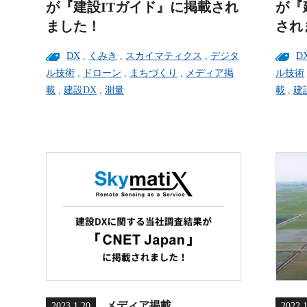
が『建設ITガイド』に掲載され
が『
ました！
され
DX
,
くみき
,
スカイマティクス
,
デジタ
D
ル技術
,
ドローン
,
まちづくり
,
メディア掲
ル技術
載
,
建設DX
,
測量
載
,
建
メディア掲載
2023.1.20
2022.