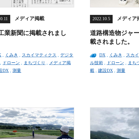
メディア掲載
メディア
10.11
2022.10.5
工業新聞に掲載されまし
道路構造物ジャー
載されました。
X
,
くみき
,
スカイマティクス
,
デジタ
DX
,
くみき
,
スカイ
,
ドローン
,
まちづくり
,
メディア掲
ル技術
,
ドローン
,
まち
設DX
,
測量
載
,
建設DX
,
測量