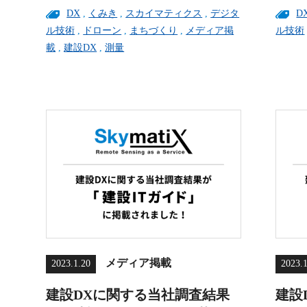
DX
,
くみき
,
スカイマティクス
,
デジタ
D
ル技術
,
ドローン
,
まちづくり
,
メディア掲
ル技術
載
,
建設DX
,
測量
メディア掲載
2023.1.20
2023.
建設DXに関する当社調査結果
建設