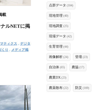
点群データ
(104)
掲載
現地管理
(40)
ナルNETに掲
現地調査
(25)
現場データ
(42)
マティクス
,
デジタ
生育管理
(44)
づくり
,
メディア掲
画像解析
登壇
(24)
(23)
自治体
農協
(65)
(17)
農業DX
(23)
農薬散布
防災
(22)
(169)