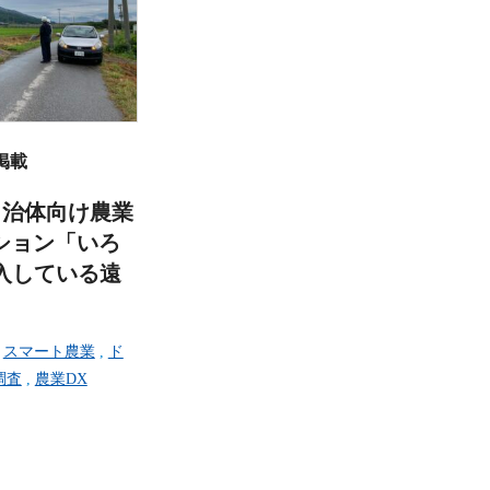
掲載
自治体向け農業
ション「いろ
導入している遠
,
スマート農業
,
ド
調査
,
農業DX