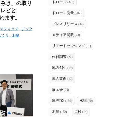
ドローン
くみき」の取り
(325)
テレビと
ドローン測量
(207)
されます。
プレスリリース
(32)
マティクス
,
デジタ
メディア掲載
(73)
づくり
,
測量
リモートセンシング
(81)
作付調査
(27)
地方創生
(19)
導入事例
(17)
展示会
(25)
建設DX
水稲
(180)
(20)
測量
点検
(132)
(14)