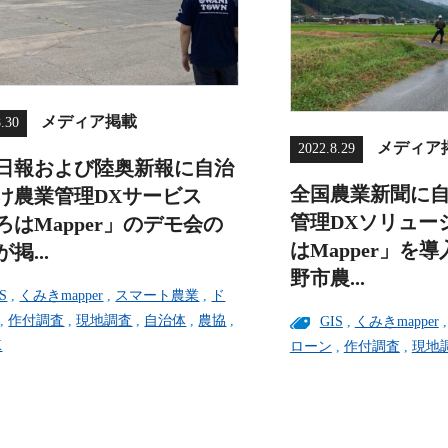
メディア掲載
8.30
メディア
2022.8.29
日報および陸奥新報に自治
全国農業新聞に
け農業管理DXサービス
管理DXソリュー
ろはMapper」のデモ会の
はMapper」を
掲...
野市農...
S
,
くみきmapper
,
スマート農業
,
ド
,
作付調査
,
現地調査
,
自治体
,
農協
,
GIS
,
くみきmapper
X
ローン
,
作付調査
,
現地