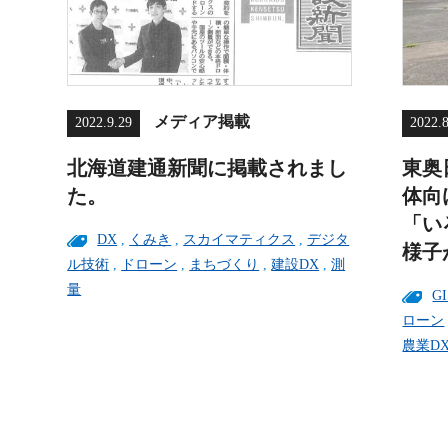
メディア掲載
2022.9.29
2022.
北海道建通新聞に掲載されまし
東奥
た。
体向
「い
DX
,
くみき
,
スカイマティクス
,
デジタ
様子が
ル技術
,
ドローン
,
まちづくり
,
建設DX
,
測
量
GI
ローン
農業D