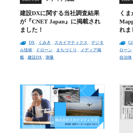
建設DXに関する当社調査結果
くま
が『CNET Japan』に掲載され
Ma
ました！
れま
DX
,
くみき
,
スカイマティクス
,
デジタ
GI
ル技術
,
ドローン
,
まちづくり
,
メディア掲
ローン
載
,
建設DX
,
測量
自治体