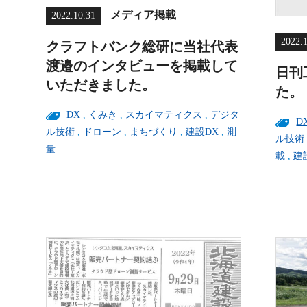
メディア掲載
2022.10.31
2022.
クラフトバンク総研に当社代表
渡邉のインタビューを掲載して
日刊
いただきました。
た。
DX
,
くみき
,
スカイマティクス
,
デジタ
D
ル技術
,
ドローン
,
まちづくり
,
建設DX
,
測
ル技術
量
載
,
建