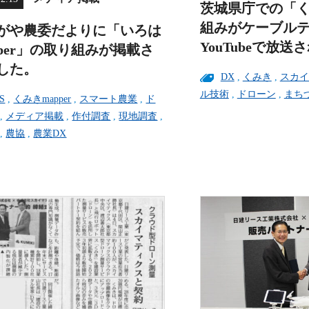
茨城県庁での「
組みがケーブル
がや農委だよりに「いろは
YouTubeで放送
pper」の取り組みが掲載さ
した。
DX
,
くみき
,
スカイ
ル技術
,
ドローン
,
まち
S
,
くみきmapper
,
スマート農業
,
ド
,
メディア掲載
,
作付調査
,
現地調査
,
,
農協
,
農業DX