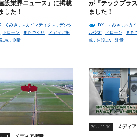
建設業界ニュース』に掲載
が『テックプラ
ました！
ました！
X
,
くみき
,
スカイマティクス
,
デジタ
DX
,
くみき
,
スカイ
,
ドローン
,
まちづくり
,
メディア掲
ル技術
,
ドローン
,
まち
設DX
,
測量
載
,
建設DX
,
測量
メディア
2022.11.10
メディア掲載
12.13