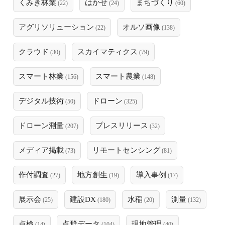
くみき林業
はかせ
まちづくり
(22)
(24)
(60)
アグリソリューション
オルソ画像
(22)
(138)
クラウド
スカイマティクス
(30)
(79)
スマート林業
スマート農業
(156)
(148)
デジタル技術
ドローン
(50)
(325)
ドローン測量
プレスリリース
(207)
(32)
メディア掲載
リモートセンシング
(73)
(81)
作付調査
地方創生
導入事例
(27)
(19)
(17)
展示会
建設DX
水稲
測量
(25)
(180)
(20)
(132)
点検
点群データ
現地管理
(14)
(104)
(40)