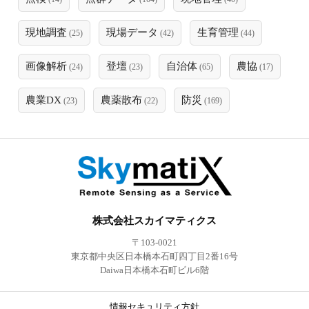
現地調査
現場データ
生育管理
(25)
(42)
(44)
画像解析
登壇
自治体
農協
(24)
(23)
(65)
(17)
農業DX
農薬散布
防災
(23)
(22)
(169)
株式会社スカイマティクス
〒103-0021
東京都中央区日本橋本石町四丁目2番16号
Daiwa日本橋本石町ビル6階
情報セキュリティ方針