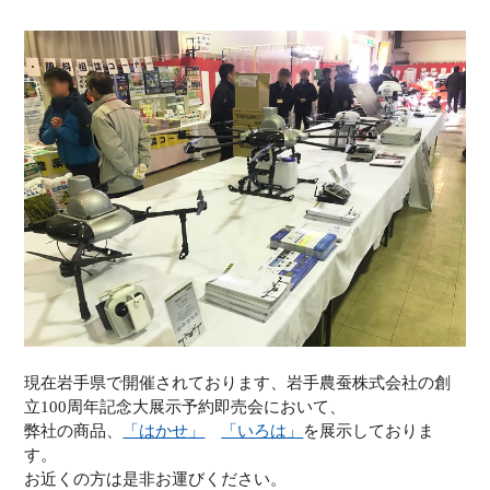
i
a
i
n
c
n
k
e
e
e
b
d
o
I
o
n
k
現在岩手県で開催されております、岩手農蚕株式会社の創
立100周年記念大展示予約即売会において、
弊社の商品、
「はかせ」
「いろは」
を展示しておりま
す。
お近くの方は是非お運びください。