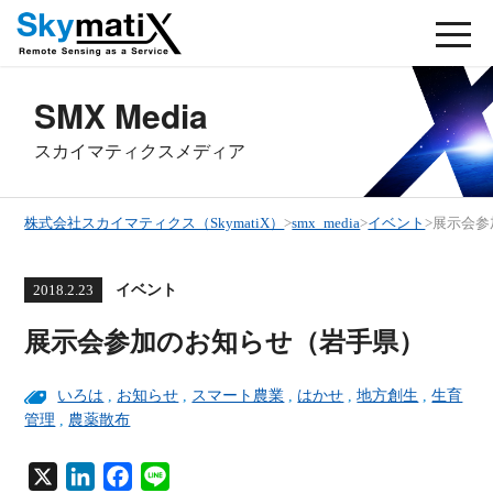
SMX Media
スカイマティクスメディア
株式会社スカイマティクス（SkymatiX）
>
smx_media
>
イベント
>
展示会参
イベント
2018.2.23
展示会参加のお知らせ（岩手県）
いろは
,
お知らせ
,
スマート農業
,
はかせ
,
地方創生
,
生育
管理
,
農薬散布
X
L
F
L