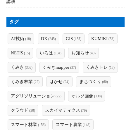
講演
タグ
AI技術
DX
GIS
KUMIKI
(18)
(245)
(155)
(53)
NETIS
いろは
お知らせ
(15)
(104)
(40)
くみき
くみきmapper
くみきトレ
(359)
(37)
(17)
くみき林業
はかせ
まちづくり
(22)
(24)
(60)
アグリソリューション
オルソ画像
(22)
(138)
クラウド
スカイマティクス
(30)
(79)
スマート林業
スマート農業
(156)
(148)