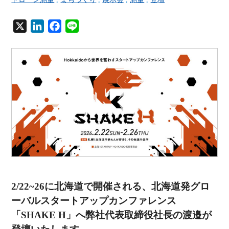
X
L
F
L
i
a
i
n
c
n
k
e
e
e
b
d
o
I
o
n
k
2/22~26に北海道で開催される、北海道発グロ
ーバルスタートアップカンファレンス
「SHAKE H」へ弊社代表取締役社長の渡邉が