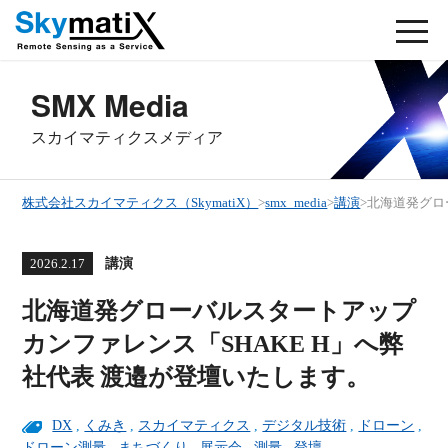
SMX Media
スカイマティクスメディア
株式会社スカイマティクス（SkymatiX）
>
smx_media
>
講演
>
北海道発グロ
講演
2026.2.17
北海道発グローバルスタートアップ
カンファレンス「SHAKE H」へ弊
社代表 渡邉が登壇いたします。
DX
,
くみき
,
スカイマティクス
,
デジタル技術
,
ドローン
,
ドローン測量
,
まちづくり
,
展示会
,
測量
,
登壇