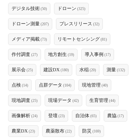
デジタル技術
ドローン
(50)
(325)
ドローン測量
プレスリリース
(207)
(32)
メディア掲載
リモートセンシング
(73)
(81)
作付調査
地方創生
導入事例
(27)
(19)
(17)
展示会
建設DX
水稲
測量
(25)
(180)
(20)
(132)
点検
点群データ
現地管理
(14)
(104)
(40)
現地調査
現場データ
生育管理
(25)
(42)
(44)
画像解析
登壇
自治体
農協
(24)
(23)
(65)
(17)
農業DX
農薬散布
防災
(23)
(22)
(169)