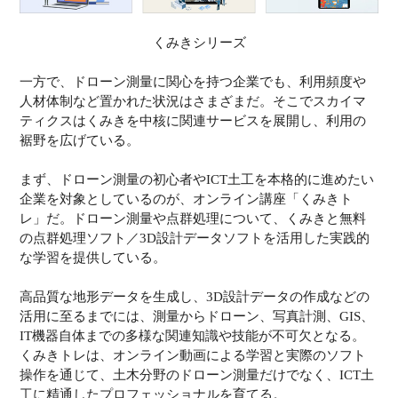
くみきシリーズ
一方で、ドローン測量に関心を持つ企業でも、利用頻度や
人材体制など置かれた状況はさまざまだ。そこでスカイマ
ティクスはくみきを中核に関連サービスを展開し、利用の
裾野を広げている。
まず、ドローン測量の初心者やICT土工を本格的に進めたい
企業を対象としているのが、オンライン講座「くみきト
レ」だ。ドローン測量や点群処理について、くみきと無料
の点群処理ソフト／3D設計データソフトを活用した実践的
な学習を提供している。
高品質な地形データを生成し、3D設計データの作成などの
活用に至るまでには、測量からドローン、写真計測、GIS、
IT機器自体までの多様な関連知識や技能が不可欠となる。
くみきトレは、オンライン動画による学習と実際のソフト
操作を通じて、土木分野のドローン測量だけでなく、ICT土
工に精通したプロフェッショナルを育てる。