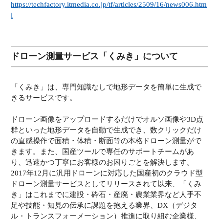
https://techfactory.itmedia.co.jp/tf/articles/2509/16/news006.htm
l
ドローン測量サービス「くみき」について
「くみき」は、専門知識なしで地形データを簡単に生成で
きるサービスです。
ドローン画像をアップロードするだけでオルソ画像や3D点
群といった地形データを自動で生成でき、数クリックだけ
の直感操作で面積・体積・断面等の本格ドローン測量がで
きます。また、国産ツールで専任のサポートチームがあ
り、迅速かつ丁寧にお客様のお困りごとを解決します。
2017年12月に汎用ドローンに対応した国産初のクラウド型
ドローン測量サービスとしてリリースされて以来、「くみ
き」はこれまでに建設・砕石・産廃・農業業界など人手不
足や技能・知見の伝承に課題を抱える業界、DX（デジタ
ル・トランスフォーメーション）推進に取り組む企業様、