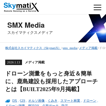
SMX Media
スカイマティクスメディア
株式会社スカイマティクス（SkymatiX）
>
smx_media
>
メディア掲載
>
ドロ
メディア掲載
2026.1.13
ドローン測量をもっと身近＆簡単
に、鹿島建設も採用したアプローチ
とは【BUILT2025年9月掲載】
DX
,
GIS
,
オルソ画像
,
くみき
,
スマート林業
,
ドローン
,
ドローン測量
,
建設DX
,
点群データ
,
防災