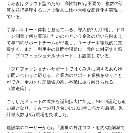
くみきはクラウド型のため、高性能PCは不要で、複数の計
算を並行処理することで従来に比べ大幅な高速化も実現し
ている。
手厚いサポート体制も整えている。導入後3カ月間は、ドロ
ーン測量で何を実現したいのかという企業の狙いを踏まえ
て専門のサポートチームが伴走し、ユーザーを徹底的に支
援する。また、利用中の疑問や課題に一元的に対応する窓
口「プロフェッショナルサポート」も設置している。
「プロフェッショナルサポートではくみきに関するあらゆ
る問い合わせに応じる。企業内のサポート業務を省くこと
ができ、余力を付加価値の高い本業に振り向けられる」
（渡邉氏）。
こうしたメリットの着実な認知拡大に加え、NETIS認定も追
い風となり、くみきの引き合いは2023年ごろから急増。累
計導入数は5万現場を突破した。
建設業のユーザーからは「測量の外注コストを約8割削減で