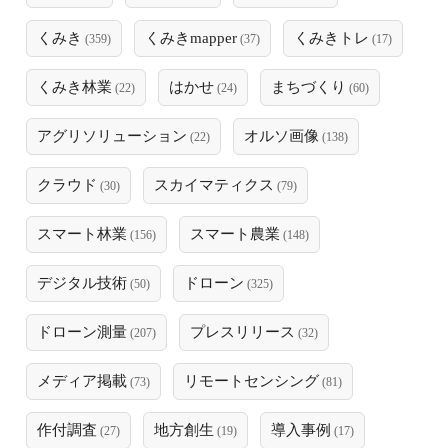
くみき
くみきmapper
くみきトレ
(359)
(37)
(17)
くみき林業
はかせ
まちづくり
(22)
(24)
(60)
アグリソリューション
オルソ画像
(22)
(138)
クラウド
スカイマティクス
(30)
(79)
スマート林業
スマート農業
(156)
(148)
デジタル技術
ドローン
(50)
(325)
ドローン測量
プレスリリース
(207)
(32)
メディア掲載
リモートセンシング
(73)
(81)
作付調査
地方創生
導入事例
(27)
(19)
(17)