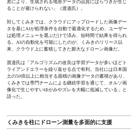
差により、生成される地形データの品質にばらつきが生じ
ることが避けられない」（渡邉氏）。
対してくみきでは、クラウドにアップロードした画像デー
タを基にAIが処理条件を自動で最適化するため、ユーザー
は処理メニューを選ぶだけで済み、短時間で結果を得られ
る。AIの自動化を可能にしたのが、くみきのリリース以
来、クラウド上に蓄積してきた膨大なドローン画像だ。
渡邉氏は「アルゴリズムの改良は学習データが多いほどト
ライアンドエラーを繰り返せる点で有利。当社には日本国
土の50倍以上に相当する面積の画像データの蓄積があり、
くみきでは専門チームによる継続学習を通じて、オルソ画
像化で生じやすいゆがみやズレを大幅に低減している」と
語った。
くみきを柱にドローン測量を多面的に支援