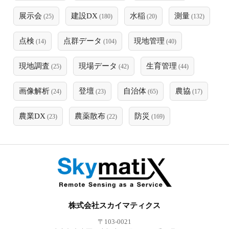
展示会
建設DX
水稲
測量
(25)
(180)
(20)
(132)
点検
点群データ
現地管理
(14)
(104)
(40)
現地調査
現場データ
生育管理
(25)
(42)
(44)
画像解析
登壇
自治体
農協
(24)
(23)
(65)
(17)
農業DX
農薬散布
防災
(23)
(22)
(169)
株式会社スカイマティクス
〒103-0021