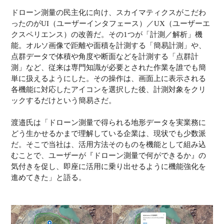
ドローン測量の民主化に向け、スカイマティクスがこだわ
ったのがUI（ユーザーインタフェース）／UX（ユーザーエ
クスペリエンス）の改善だ。その1つが「計測／解析」機
能。オルソ画像で距離や面積を計測する「簡易計測」や、
点群データで体積や角度や断面などを計測する「点群計
測」など、従来は専門知識が必要とされた作業を誰でも簡
単に扱えるようにした。その操作は、画面上に表示される
各機能に対応したアイコンを選択した後、計測対象をクリ
ックするだけという簡易さだ。
渡邉氏は「ドローン測量で得られる地形データを実業務に
どう生かせるかまで理解している企業は、現状でも少数派
だ。そこで当社は、活用方法そのものを機能として組み込
むことで、ユーザーが『ドローン測量で何ができるか』の
気付きを促し、即座に活用に乗り出せるように機能強化を
進めてきた」と語る。