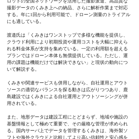
ロットの全国ネットワークを活用した撮影派遣、高品質な
撮影データのくみき上への納品、さらに解析作業まで対応
する。年に1回から利用可能で、ドローン測量のトライアル
にも適している。
渡邉氏は「くみきはワンストップで多様な機能を提供し、
クラウド利用により初期投資や運用コストを大幅に抑えら
れる料金体系が支持を集めている。一定の利用額を超える
プランではドローン本体も無償提供している。ただし、運
用の課題は機能だけでは解決できない」と現状の動向につ
いて解説する。
くみきや関連サービスも併用しながら、自社運用とアウト
ソースの適切なバランスを探る動きは広がりつつあり、鹿
島建設ではくみきによる自社運用とアウトソーシングが併
用されている。
また、地形データは建設工程にとどまらず、地域や施設の
基盤情報として極めて重要で、その厳格な管理が求められ
る。国内サーバ上でデータを管理するくみきは、海外製ソ
フトや海外クラウドと比較してより高い信頼性と安心感を