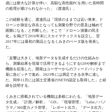
成には膨大な計算が伴い、高額な高性能PCを用いた長時間
の処理が避けられなかった」（渡邉氏）。
この経験を通じ、渡邉氏は「現状のままでは近い将来、ド
ローンが身近な存在となっても測量分野での普及は極めて
困難になる」と判断した。そこで「ドローン測量の民主
化」を掲げて2016年末にスカイマティクスを設立し、翌
2017年には最初の製品となるくみきのベータ版を発表し
た。
「反響は大きく、地形データを生成するだけの仕組みか
ら、測量結果を現場で活用できるようにするGISや解析まで
機能を拡張した。開発はユーザーからのフィードバックを
基に急ピッチで進め、2023年には満足できる水準に達し
た。同年11月には国土交通省のNETIS認定も取得した」と経
緯を説明する。
くみきに搭載されている機能は多岐にわたる。「地形デー
タ生成」「計測／解析」「GIS」「現場管理」「Lidar／パノ
ラマ／360度カメラ管理」「レポート出力」「データ出力」