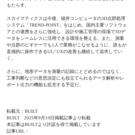
もたらす。
スカイマティクスは今後、福井コンピュータの3D点群処理
システム「TREND-POINT」をはじめ、国内主要ソフトウェ
アとの連携をさらに強化し、設計や施工管理の現場で3Dデ
ータをシームレスに活用できる環境を整える。また、測量
や点群のビギナーでも1人で業務がこなせるように、誰もが
直感的に操作できるUI／UXの改善も継続して追求してい
く。
さらに、地形データを測量の記録にとどめるのではなく、
工事判断などの意思決定にも役立てられるデータ解析やレ
ポート出力の機能も拡充する予定だ。
転載元：BUILT
BUILT 2025年9月19日掲載記事より転載
本記事はBUILTより許諾を得て掲載しています
記事URL：