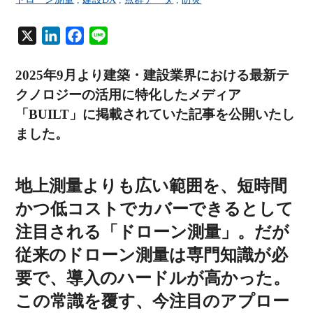
X
L
F
L
i
a
i
n
c
n
2025年9月より建築・建設業界における最新テ
k
e
e
クノロジーの活用に特化したメディア
e
b
「BUILT」に掲載されていた記事を公開いたし
d
o
ました。
I
o
n
k
地上測量よりも広い範囲を、短時間
かつ低コストでカバーできるとして
注目される「ドローン測量」。だが
従来のドローン測量は専門知識が必
要で、導入のハードルが高かった。
この常識を覆す、今注目のアプロー