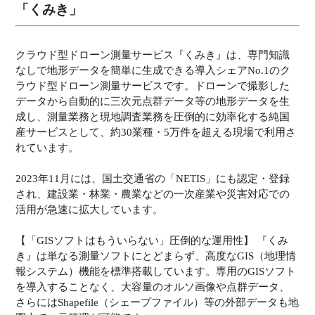
「くみき」
クラウド型ドローン測量サービス『くみき』は、専門知識
なしで地形データを簡単に生成できる導入シェアNo.1のク
ラウド型ドローン測量サービスです。ドローンで撮影した
データから自動的に三次元点群データ等の地形データを生
成し、測量業務と現地調査業務を圧倒的に効率化する純国
産サービスとして、約30業種・5万件を超える現場で利用さ
れています。
2023年11月には、国土交通省の「NETIS」にも認定・登録
され、建設業・林業・農業などの一次産業や災害対応での
活用が急速に拡大しています。
【「GISソフトはもういらない」圧倒的な運用性】 『くみ
き』は単なる測量ソフトにとどまらず、高度なGIS（地理情
報システム）機能を標準搭載しています。専用のGISソフト
を導入することなく、大容量のオルソ画像や点群データ、
さらにはShapefile（シェープファイル）等の外部データも地