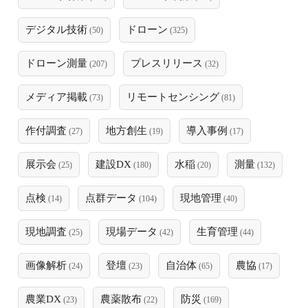
デジタル技術
ドローン
(50)
(325)
ドローン測量
プレスリリース
(207)
(32)
メディア掲載
リモートセンシング
(73)
(81)
作付調査
地方創生
導入事例
(27)
(19)
(17)
展示会
建設DX
水稲
測量
(25)
(180)
(20)
(132)
点検
点群データ
現地管理
(14)
(104)
(40)
現地調査
現場データ
生育管理
(25)
(42)
(44)
画像解析
登壇
自治体
農協
(24)
(23)
(65)
(17)
農業DX
農薬散布
防災
(23)
(22)
(169)