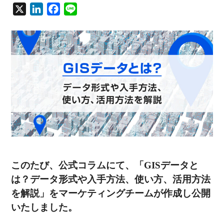
X
L
F
L
i
a
i
n
c
n
k
e
e
e
b
d
o
I
o
n
k
このたび、公式コラムにて、「GISデータと
は？データ形式や入手方法、使い方、活用方法
を解説」をマーケティングチームが作成し公開
いたしました。