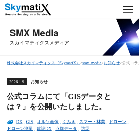
SMX Media
スカイマティクスメディア
株式会社スカイマティクス（SkymatiX）
>
smx_media
>
お知らせ
>
公式コラ
お知らせ
2026.1.9
公式コラムにて「GISデータと
は？」を公開いたしました。
DX
,
GIS
,
オルソ画像
,
くみき
,
スマート林業
,
ドローン
,
ドローン測量
,
建設DX
,
点群データ
,
防災