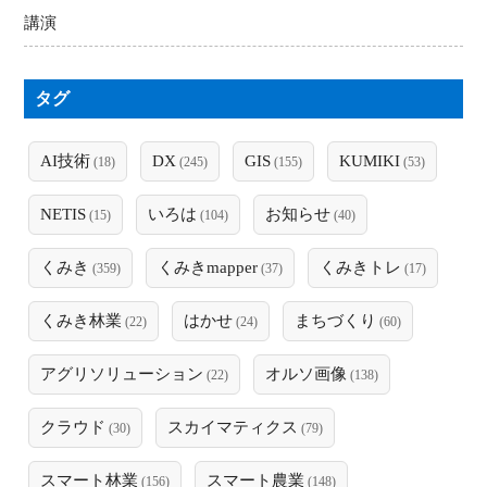
講演
タグ
AI技術
DX
GIS
KUMIKI
(18)
(245)
(155)
(53)
NETIS
いろは
お知らせ
(15)
(104)
(40)
くみき
くみきmapper
くみきトレ
(359)
(37)
(17)
くみき林業
はかせ
まちづくり
(22)
(24)
(60)
アグリソリューション
オルソ画像
(22)
(138)
クラウド
スカイマティクス
(30)
(79)
スマート林業
スマート農業
(156)
(148)