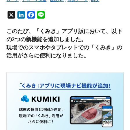
X
L
F
L
i
a
i
n
c
n
このたび、「くみき」アプリ版において、以下
k
e
e
の2つの新機能を追加しました。
e
b
現場でのスマホやタブレットでの「くみき」の
d
o
活用がさらに便利になりました。
I
o
n
k