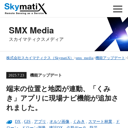
SMX Media
スカイマティクスメディア
株式会社スカイマティクス（SkymatiX）
>
smx_media
>
機能アップデート
>
機能アップデート
2025.7.23
端末の位置と地図が連動、「くみ
き」アプリに現場ナビ機能が追加さ
れました。
DX
,
GIS
,
アプリ
,
オルソ画像
,
くみき
,
スマート林業
,
ド
ローン
,
ドローン測量
,
建設DX
,
点群データ
,
防災