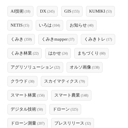
AI技術
DX
GIS
KUMIKI
(18)
(245)
(155)
(53)
NETIS
いろは
お知らせ
(15)
(104)
(40)
くみき
くみきmapper
くみきトレ
(359)
(37)
(17)
くみき林業
はかせ
まちづくり
(22)
(24)
(60)
アグリソリューション
オルソ画像
(22)
(138)
クラウド
スカイマティクス
(30)
(79)
スマート林業
スマート農業
(156)
(148)
デジタル技術
ドローン
(50)
(325)
ドローン測量
プレスリリース
(207)
(32)