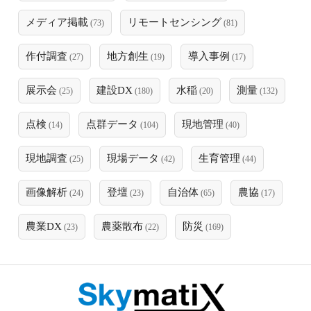
メディア掲載
リモートセンシング
(73)
(81)
作付調査
地方創生
導入事例
(27)
(19)
(17)
展示会
建設DX
水稲
測量
(25)
(180)
(20)
(132)
点検
点群データ
現地管理
(14)
(104)
(40)
現地調査
現場データ
生育管理
(25)
(42)
(44)
画像解析
登壇
自治体
農協
(24)
(23)
(65)
(17)
農業DX
農薬散布
防災
(23)
(22)
(169)