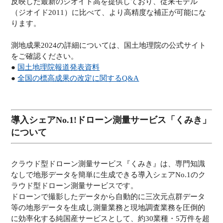
反映した最新のジオイド高を提供しており、従来モデル
（ジオイド2011）に比べて、より高精度な補正が可能にな
ります。
測地成果2024の詳細については、国土地理院の公式サイト
をご確認ください。
●
国土地理院報道発表資料
●
全国の標高成果の改定に関するQ&A
導入シェアNo.1!ドローン測量サービス「くみき」
について
クラウド型ドローン測量サービス『くみき』は、専門知識
なしで地形データを簡単に生成できる導入シェアNo.1のク
ラウド型ドローン測量サービスです。
ドローンで撮影したデータから自動的に三次元点群データ
等の地形データを生成し測量業務と現地調査業務を圧倒的
に効率化する純国産サービスとして、約30業種・5万件を超