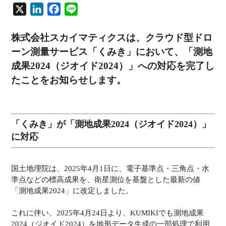
X
L
F
L
i
a
i
n
c
n
株式会社スカイマティクスは、クラウド型ドロ
k
e
e
ーン測量サービス「くみき」において、「測地
e
b
成果2024（ジオイド2024）」への対応を完了し
d
o
たことをお知らせします。
I
o
n
k
「くみき」が「測地成果2024（ジオイド2024）」
に対応
国土地理院は、2025年4月1日に、電子基準点・三角点・水
準点などの標高成果を、衛星測位を基盤とした最新の値
「測地成果2024」に改定しました。
これに伴い、2025年4月24日より、KUMIKIでも測地成果
2024（ジオイド2024）を地形データ生成の一部処理で利用