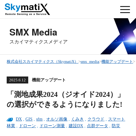
SMX Media
スカイマティクスメディア
株式会社スカイマティクス（SkymatiX）
>
smx_media
>
機能アップデート
>
機能アップデート
2025.6.12
「測地成果2024（ジオイド2024）」
の選択ができるようになりました!
DX
,
GIS
,
sfm
,
オルソ画像
,
くみき
,
クラウド
,
スマート
林業
,
ドローン
,
ドローン測量
,
建設DX
,
点群データ
,
防災