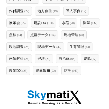
作付調査
地方創生
導入事例
(27)
(19)
(17)
展示会
建設DX
水稲
測量
(25)
(180)
(20)
(132)
点検
点群データ
現地管理
(14)
(104)
(40)
現地調査
現場データ
生育管理
(25)
(42)
(44)
画像解析
登壇
自治体
農協
(24)
(23)
(65)
(17)
農業DX
農薬散布
防災
(23)
(22)
(169)