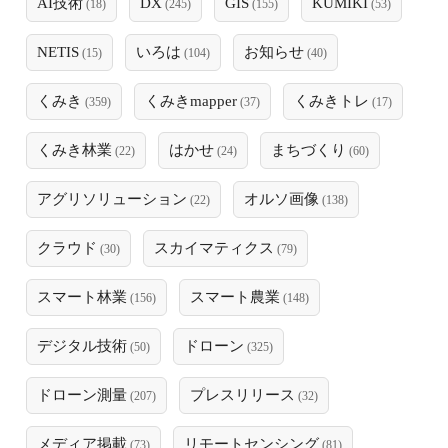
AI技術
DX
GIS
KUMIKI
(18)
(245)
(155)
(53)
NETIS
いろは
お知らせ
(15)
(104)
(40)
くみき
くみきmapper
くみきトレ
(359)
(37)
(17)
くみき林業
はかせ
まちづくり
(22)
(24)
(60)
アグリソリューション
オルソ画像
(22)
(138)
クラウド
スカイマティクス
(30)
(79)
スマート林業
スマート農業
(156)
(148)
デジタル技術
ドローン
(50)
(325)
ドローン測量
プレスリリース
(207)
(32)
メディア掲載
リモートセンシング
(73)
(81)