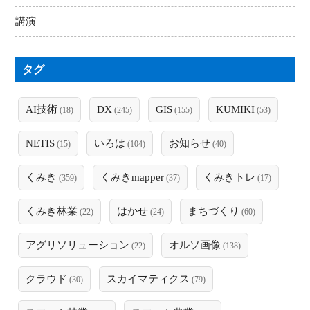
講演
タグ
AI技術
DX
GIS
KUMIKI
(18)
(245)
(155)
(53)
NETIS
いろは
お知らせ
(15)
(104)
(40)
くみき
くみきmapper
くみきトレ
(359)
(37)
(17)
くみき林業
はかせ
まちづくり
(22)
(24)
(60)
アグリソリューション
オルソ画像
(22)
(138)
クラウド
スカイマティクス
(30)
(79)