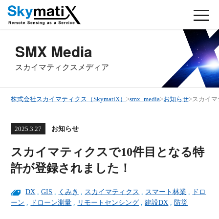
SMX Media
スカイマティクスメディア
株式会社スカイマティクス（SkymatiX）
>
smx_media
>
お知らせ
>
スカイマ
お知らせ
2025.3.27
スカイマティクスで10件目となる特
許が登録されました！
DX
,
GIS
,
くみき
,
スカイマティクス
,
スマート林業
,
ドロ
ーン
,
ドローン測量
,
リモートセンシング
,
建設DX
,
防災