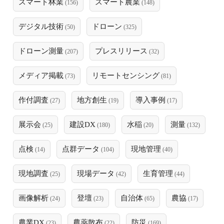
スマート林業
スマート農業
(156)
(148)
デジタル技術
ドローン
(50)
(325)
ドローン測量
プレスリリース
(207)
(32)
メディア掲載
リモートセンシング
(73)
(81)
作付調査
地方創生
導入事例
(27)
(19)
(17)
展示会
建設DX
水稲
測量
(25)
(180)
(20)
(132)
点検
点群データ
現地管理
(14)
(104)
(40)
現地調査
現場データ
生育管理
(25)
(42)
(44)
画像解析
登壇
自治体
農協
(24)
(23)
(65)
(17)
農業DX
農薬散布
防災
(23)
(22)
(169)