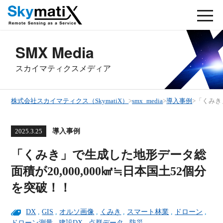
SMX Media
スカイマティクスメディア
株式会社スカイマティクス（SkymatiX）
>
smx_media
>
導入事例
>
「くみき
導入事例
2025.3.25
「くみき」で生成した地形データ総
面積が20,000,000㎢≒日本国土52個分
を突破！！
DX
,
GIS
,
オルソ画像
,
くみき
,
スマート林業
,
ドローン
,
ドローン測量
,
建設DX
,
点群データ
,
防災