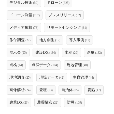
デジタル技術
ドローン
(50)
(325)
ドローン測量
プレスリリース
(207)
(32)
メディア掲載
リモートセンシング
(73)
(81)
作付調査
地方創生
導入事例
(27)
(19)
(17)
展示会
建設DX
水稲
測量
(25)
(180)
(20)
(132)
点検
点群データ
現地管理
(14)
(104)
(40)
現地調査
現場データ
生育管理
(25)
(42)
(44)
画像解析
登壇
自治体
農協
(24)
(23)
(65)
(17)
農業DX
農薬散布
防災
(23)
(22)
(169)