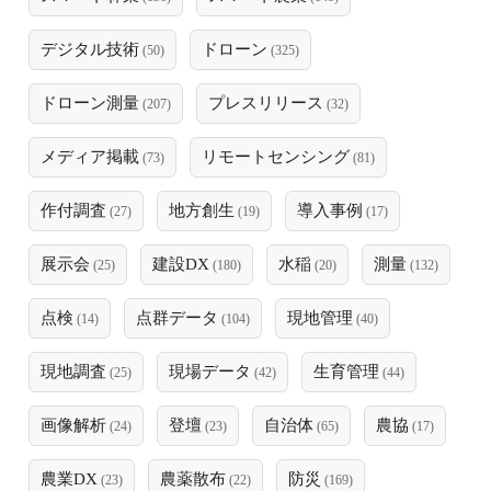
デジタル技術
ドローン
(50)
(325)
ドローン測量
プレスリリース
(207)
(32)
メディア掲載
リモートセンシング
(73)
(81)
作付調査
地方創生
導入事例
(27)
(19)
(17)
展示会
建設DX
水稲
測量
(25)
(180)
(20)
(132)
点検
点群データ
現地管理
(14)
(104)
(40)
現地調査
現場データ
生育管理
(25)
(42)
(44)
画像解析
登壇
自治体
農協
(24)
(23)
(65)
(17)
農業DX
農薬散布
防災
(23)
(22)
(169)