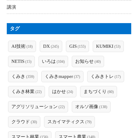
講演
タグ
AI技術
DX
GIS
KUMIKI
(18)
(245)
(155)
(53)
NETIS
いろは
お知らせ
(15)
(104)
(40)
くみき
くみきmapper
くみきトレ
(359)
(37)
(17)
くみき林業
はかせ
まちづくり
(22)
(24)
(60)
アグリソリューション
オルソ画像
(22)
(138)
クラウド
スカイマティクス
(30)
(79)
スマート林業
スマート農業
(156)
(148)