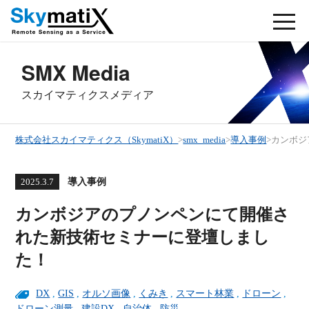
SMX Media
スカイマティクスメディア
株式会社スカイマティクス（SkymatiX）
>
smx_media
>
導入事例
>
カンボジ
導入事例
2025.3.7
カンボジアのプノンペンにて開催さ
れた新技術セミナーに登壇しまし
た！
DX
,
GIS
,
オルソ画像
,
くみき
,
スマート林業
,
ドローン
,
ドローン測量
,
建設DX
,
自治体
,
防災