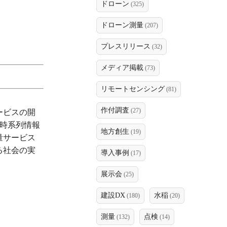
ドローン
(325)
ドローン測量
(207)
プレスリリース
(32)
メディア掲載
(73)
リモートセンシング
(81)
作付調査
(27)
ービスの開
時系列情報
地方創生
(19)
量サービス
る社会の実
導入事例
(17)
展示会
(25)
建設DX
水稲
(180)
(20)
測量
点検
(132)
(14)