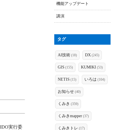
機能アップデート
講演
タグ
AI技術
DX
(18)
(245)
GIS
KUMIKI
(155)
(53)
NETIS
いろは
(15)
(104)
お知らせ
(40)
くみき
(359)
くみきmapper
(37)
IDO実行委
くみきトレ
(17)