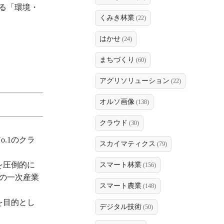
める「環境・
くみき林業
(22)
はかせ
(24)
まちづくり
(60)
アグリソリューション
(22)
オルソ画像
(138)
クラウド
(30)
.1のクラ
スカイマティクス
(79)
を圧倒的に
スマート林業
(156)
等の一次産業
スマート農業
(148)
を目的とし
デジタル技術
(50)