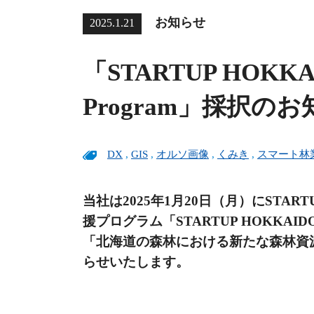
お知らせ
2025.1.21
「STARTUP HOKKAID
Program」採択の
DX
,
GIS
,
オルソ画像
,
くみき
,
スマート林
当社は2025年1月20日（月）にSTA
援プログラム「STARTUP HOKKAIDO Gr
「北海道の森林における新たな森林資
らせいたします。