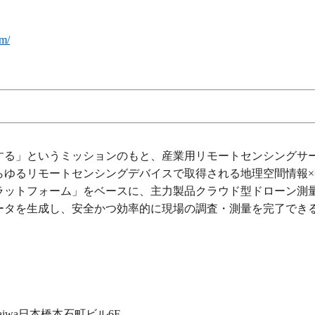
om/
する」というミッションのもと、産業用リモートセンシングサ
らゆるリモートセンシングデバイスで取得される地理空間情報×
ラットフォーム」をベースに、主力製品クラウド型ドローン測
ータを生成し、安全かつ効率的に現場の調査・測量を完了でき
iwa日本橋本石町ビル6F