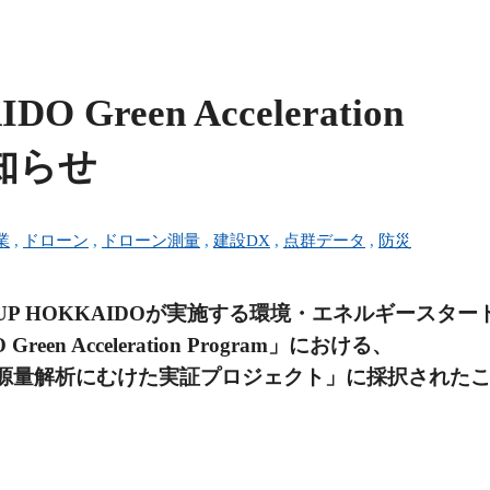
O Green Acceleration
お知らせ
業
,
ドローン
,
ドローン測量
,
建設DX
,
点群データ
,
防災
RTUP HOKKAIDOが実施する環境・エネルギースタ
een Acceleration Program」における、
源量解析にむけた実証プロジェクト」に採択された