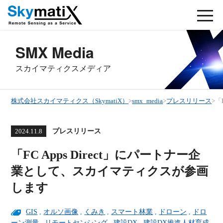
SMX Media
スカイマティクスメディア
株式会社スカイマティクス（SkymatiX）
>
smx_media
>
プレスリリース
>
「
プレスリリース
2024.11.8
「FC Apps Direct」にパートナー企
業として、スカイマティクスが参画
します
GIS
,
オルソ画像
,
くみき
,
スマート林業
,
ドローン
,
ドロ
ーン測量
,
リモートセンシング
,
建設DX
,
建設DX推進人材育成