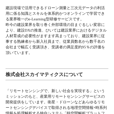
建設現場で活用できるドローン測量と三次元データの利活
用に係る知識とスキルを体系的かつオンラインで学習でき
る業界唯一のe-Learning型研修サービスです。
昨今の建設業界を取り巻く外部環境の目まぐるしい変容に
より、建設DXの推進、ひいては建設業界におけるデジタル
人材育成の必要性がますます高まっており、建設業界に従
事する熟練者から新入社員まで、従業員数名から数千名の
会社まで幅広く受講頂き、受講者の満足度約95％の評価を
頂いています。
株式会社スカイマティクスについて
「リモートセンシングで、新しい社会を実現する」という
ミッションのもと、産業用リモートセンシングサービスの
開発提供をしています。衛星・ドローンなどあらゆるリモ
ートセンシングデバイスで取得される地理空間情報×時系列
情報を処理解析する独自システム「時空間解析プラットフ