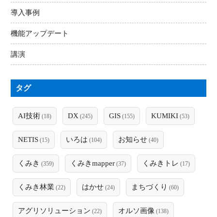
導入事例
機能アップデート
講演
タグ
AI技術
DX
GIS
KUMIKI
(18)
(245)
(155)
(53)
NETIS
いろは
お知らせ
(15)
(104)
(40)
くみき
くみきmapper
くみきトレ
(359)
(37)
(17)
くみき林業
はかせ
まちづくり
(22)
(24)
(60)
アグリソリューション
オルソ画像
(22)
(138)