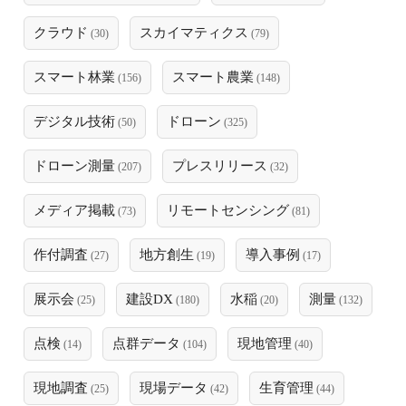
クラウド
スカイマティクス
(30)
(79)
スマート林業
スマート農業
(156)
(148)
デジタル技術
ドローン
(50)
(325)
ドローン測量
プレスリリース
(207)
(32)
メディア掲載
リモートセンシング
(73)
(81)
作付調査
地方創生
導入事例
(27)
(19)
(17)
展示会
建設DX
水稲
測量
(25)
(180)
(20)
(132)
点検
点群データ
現地管理
(14)
(104)
(40)
現地調査
現場データ
生育管理
(25)
(42)
(44)