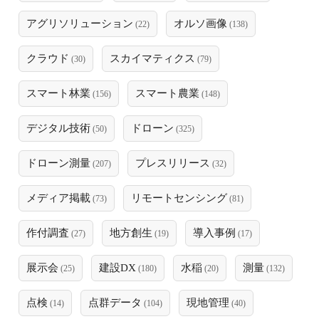
アグリソリューション
オルソ画像
(22)
(138)
クラウド
スカイマティクス
(30)
(79)
スマート林業
スマート農業
(156)
(148)
デジタル技術
ドローン
(50)
(325)
ドローン測量
プレスリリース
(207)
(32)
メディア掲載
リモートセンシング
(73)
(81)
作付調査
地方創生
導入事例
(27)
(19)
(17)
展示会
建設DX
水稲
測量
(25)
(180)
(20)
(132)
点検
点群データ
現地管理
(14)
(104)
(40)