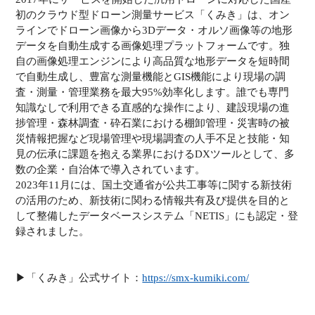
初のクラウド型ドローン測量サービス「くみき」は、オン
ラインでドローン画像から3Dデータ・オルソ画像等の地形
データを自動生成する画像処理プラットフォームです。独
自の画像処理エンジンにより高品質な地形データを短時間
で自動生成し、豊富な測量機能とGIS機能により現場の調
査・測量・管理業務を最大95%効率化します。誰でも専門
知識なしで利用できる直感的な操作により、建設現場の進
捗管理・森林調査・砕石業における棚卸管理・災害時の被
災情報把握など現場管理や現場調査の人手不足と技能・知
見の伝承に課題を抱える業界におけるDXツールとして、多
数の企業・自治体で導入されています。
2023年11月には、国土交通省が公共工事等に関する新技術
の活用のため、新技術に関わる情報共有及び提供を目的と
して整備したデータベースシステム「NETIS」にも認定・登
録されました。
▶︎「くみき」公式サイト：
https://smx-kumiki.com/