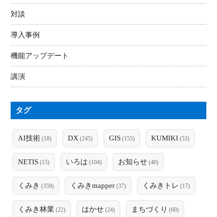
対談
導入事例
機能アップデート
講演
タグ
AI技術
DX
GIS
KUMIKI
(18)
(245)
(155)
(53)
NETIS
いろは
お知らせ
(15)
(104)
(40)
くみき
くみきmapper
くみきトレ
(359)
(37)
(17)
くみき林業
はかせ
まちづくり
(22)
(24)
(60)