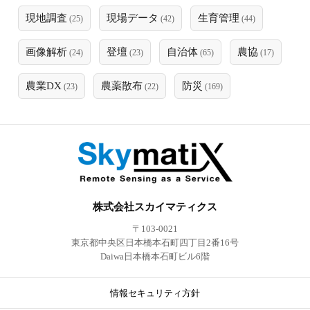
現地調査
現場データ
生育管理
(25)
(42)
(44)
画像解析
登壇
自治体
農協
(24)
(23)
(65)
(17)
農業DX
農薬散布
防災
(23)
(22)
(169)
株式会社スカイマティクス
〒103-0021
東京都中央区日本橋本石町四丁目2番16号
Daiwa日本橋本石町ビル6階
情報セキュリティ方針