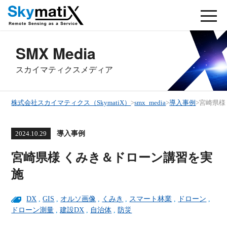
SMX Media
スカイマティクスメディア
株式会社スカイマティクス（SkymatiX）
>
smx_media
>
導入事例
>
宮崎県様
導入事例
2024.10.29
宮崎県様 くみき＆ドローン講習を実
施
DX
,
GIS
,
オルソ画像
,
くみき
,
スマート林業
,
ドローン
,
ドローン測量
,
建設DX
,
自治体
,
防災