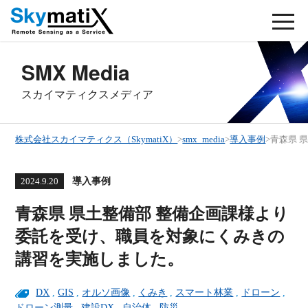
SMX Media
スカイマティクスメディア
株式会社スカイマティクス（SkymatiX）
>
smx_media
>
導入事例
>
青森県 
導入事例
2024.9.20
青森県 県土整備部 整備企画課様より
委託を受け、職員を対象にくみきの
講習を実施しました。
DX
,
GIS
,
オルソ画像
,
くみき
,
スマート林業
,
ドローン
,
ドローン測量
,
建設DX
,
自治体
,
防災