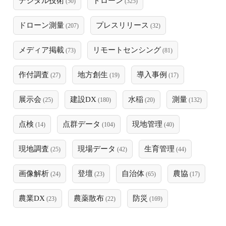
デジタル技術
ドローン
(50)
(325)
ドローン測量
プレスリリース
(207)
(32)
メディア掲載
リモートセンシング
(73)
(81)
作付調査
地方創生
導入事例
(27)
(19)
(17)
展示会
建設DX
水稲
測量
(25)
(180)
(20)
(132)
点検
点群データ
現地管理
(14)
(104)
(40)
現地調査
現場データ
生育管理
(25)
(42)
(44)
画像解析
登壇
自治体
農協
(24)
(23)
(65)
(17)
農業DX
農薬散布
防災
(23)
(22)
(169)