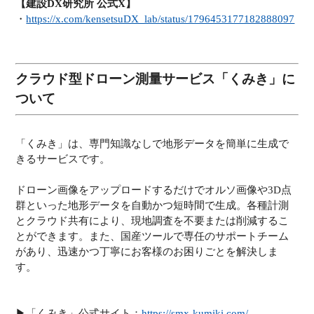
【建設DX研究所 公式X】
・
https://x.com/kensetsuDX_lab/status/1796453177182888097
クラウド型ドローン測量サービス「くみき」に
ついて
「くみき」は、専門知識なしで地形データを簡単に生成で
きるサービスです。
ドローン画像をアップロードするだけでオルソ画像や3D点
群といった地形データを自動かつ短時間で生成。各種計測
とクラウド共有により、現地調査を不要または削減するこ
とができます。また、国産ツールで専任のサポートチーム
があり、迅速かつ丁寧にお客様のお困りごとを解決しま
す。
▶︎「くみき」公式サイト：
https://smx-kumiki.com/