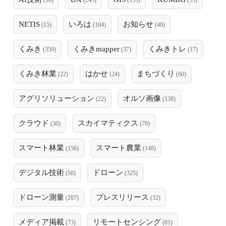
(18)
(245)
(155)
(53)
NETIS
いろは
お知らせ
(15)
(104)
(40)
くみき
くみきmapper
くみきトレ
(359)
(37)
(17)
くみき林業
はかせ
まちづくり
(22)
(24)
(60)
アグリソリューション
オルソ画像
(22)
(138)
クラウド
スカイマティクス
(30)
(79)
スマート林業
スマート農業
(156)
(148)
デジタル技術
ドローン
(50)
(325)
ドローン測量
プレスリリース
(207)
(32)
メディア掲載
リモートセンシング
(73)
(81)