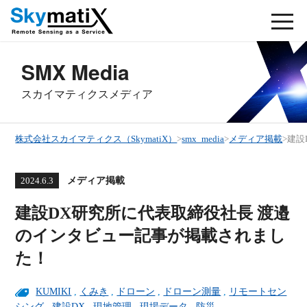
SMX Media
スカイマティクスメディア
株式会社スカイマティクス（SkymatiX）
>
smx_media
>
メディア掲載
>
建設
メディア掲載
2024.6.3
建設DX研究所に代表取締役社長 渡邉
のインタビュー記事が掲載されまし
た！
KUMIKI
,
くみき
,
ドローン
,
ドローン測量
,
リモートセン
シング
,
建設DX
,
現地管理
,
現場データ
,
防災