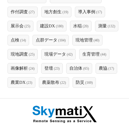
作付調査
地方創生
導入事例
(27)
(19)
(17)
展示会
建設DX
水稲
測量
(25)
(180)
(20)
(132)
点検
点群データ
現地管理
(14)
(104)
(40)
現地調査
現場データ
生育管理
(25)
(42)
(44)
画像解析
登壇
自治体
農協
(24)
(23)
(65)
(17)
農業DX
農薬散布
防災
(23)
(22)
(169)