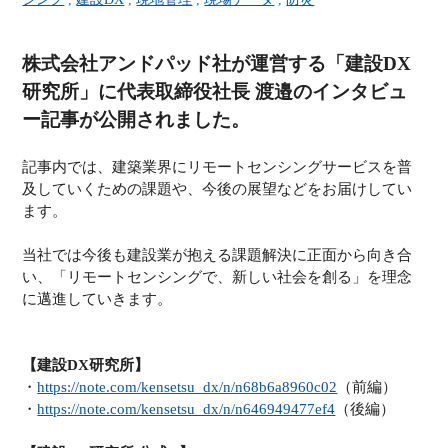
株式会社アンドパッド社が運営する「建設DX
研究所」に代表取締役社長 渡邉のインタビュ
ー記事が公開されました。
記事内では、建築業界にリモートセンシングサービスを普
及していくための課題や、今後の展望などをお届けしてい
ます。
当社では今後も建設業が抱える課題解決に正面から向き合
い、「リモートセンシングで、新しい社会を創る」を理念
に邁進していきます。
【建設DX研究所】
・
https://note.com/kensetsu_dx/n/n68b6a8960c02
（前編）
・
https://note.com/kensetsu_dx/n/n646949477ef4
（後編）