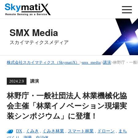
SMX Media
スカイマティクスメディア
株式会社スカイマティクス（SkymatiX）
>
smx_media
>
講演
>
林野庁・一般
講演
2024.2.9
林野庁・一般社団法人 林業機械化協
会主催「林業イノベーション現場実
装シンポジウム」に登壇！
DX
,
くみき
,
くみき林業
,
スマート林業
,
ドローン
,
まち
づくり
,
測量
,
自治体