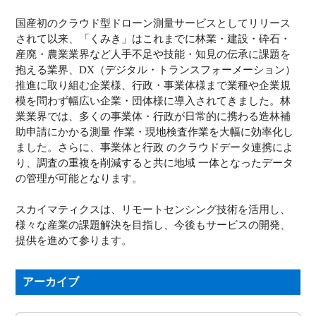
国産初のクラウド型ドローン測量サービスとしてリリース
されて以来、「くみき」はこれまでに林業・建設・砕石・
産廃・農業業界など人手不足や技能・知見の伝承に課題を
抱える業界、DX（デジタル・トランスフォーメーション）
推進に取り組む企業様、行政・事業体様まで業種や企業規
模を問わず幅広い企業・団体様に導入されてきました。林
業業界では、多くの事業体・行政が日常的に携わる造林補
助申請にかかる測量 作業・現地検査作業を大幅に効率化し
ました。さらに、事業体と行政 のクラウドデータ連携によ
り、調査の重複を削減すると共に地域 一体となったデータ
の管理が可能となります。
スカイマティクスは、リモートセンシング技術を活用し、
様々な産業の課題解決を目指し、今後もサービスの開発、
提供を進めて参ります。
アーカイブ