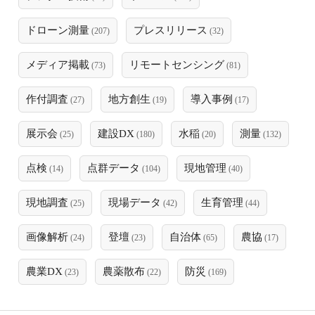
ドローン測量
プレスリリース
(207)
(32)
メディア掲載
リモートセンシング
(73)
(81)
作付調査
地方創生
導入事例
(27)
(19)
(17)
展示会
建設DX
水稲
測量
(25)
(180)
(20)
(132)
点検
点群データ
現地管理
(14)
(104)
(40)
現地調査
現場データ
生育管理
(25)
(42)
(44)
画像解析
登壇
自治体
農協
(24)
(23)
(65)
(17)
農業DX
農薬散布
防災
(23)
(22)
(169)