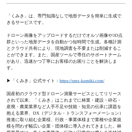
「くみき」は、専門知識なしで地形データを簡単に生成で
きるサービスです。
ドローン画像をアップロードするだけでオルソ画像や3D点
群といった地形データを自動かつ短時間で生成。各種計測
とクラウド共有により、現地調査を不要または削減するこ
とができます。また、国産ツールで専任のサポートチーム
があり、迅速かつ丁寧にお客様のお困りごとを解決しま
す。
▶︎「くみき」公式サイト：
https://smx-kumiki.com/
国産初のクラウド型ドローン測量サービスとしてリリース
されて以来、「くみき」はこれまでに林業・建設・砕石・
産廃・農業業界など人手不足や技能・知見の伝承に課題を
抱える業界、DX（デジタル・トランスフォーメーション）
推進に取り組む企業様、行政・事業体様まで業種や企業規
模を問わず幅広い企業・団体様に導入されてきました。林