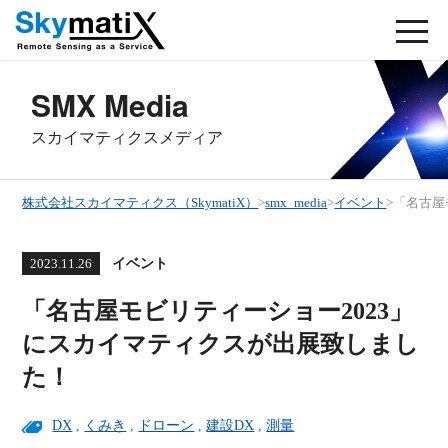
SMX Media
スカイマティクスメディア
株式会社スカイマティクス（SkymatiX）
>
smx_media
>
イベント
>
「名古屋
イベント
2023.11.26
「名古屋モビリティーショー2023」
にスカイマティクスが出展致しまし
た！
DX
,
くみき
,
ドローン
,
建設DX
,
測量