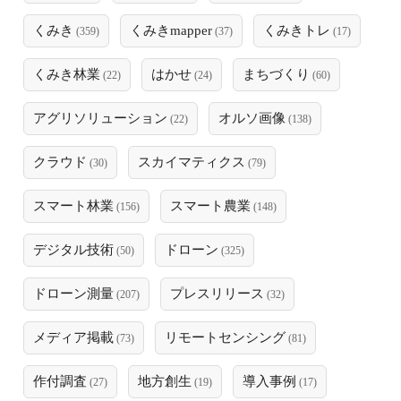
くみき
くみきmapper
くみきトレ
(359)
(37)
(17)
くみき林業
はかせ
まちづくり
(22)
(24)
(60)
アグリソリューション
オルソ画像
(22)
(138)
クラウド
スカイマティクス
(30)
(79)
スマート林業
スマート農業
(156)
(148)
デジタル技術
ドローン
(50)
(325)
ドローン測量
プレスリリース
(207)
(32)
メディア掲載
リモートセンシング
(73)
(81)
作付調査
地方創生
導入事例
(27)
(19)
(17)