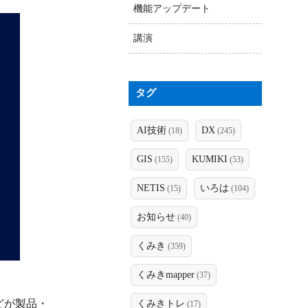
機能アップデート
講演
タグ
AI技術
DX
(18)
(245)
GIS
KUMIKI
(155)
(53)
NETIS
いろは
(15)
(104)
お知らせ
(40)
くみき
(359)
くみきmapper
(37)
どが製品・
くみきトレ
(17)