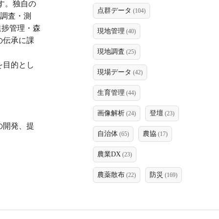
す。独自の
点群データ
(104)
の調査・測
進捗管理・森
現地管理
(40)
の伝承に課
現地調査
(25)
を目的とし
現場データ
(42)
生育管理
(44)
画像解析
登壇
(24)
(23)
の開発、提
自治体
農協
(65)
(17)
農業DX
(23)
農薬散布
防災
(22)
(169)