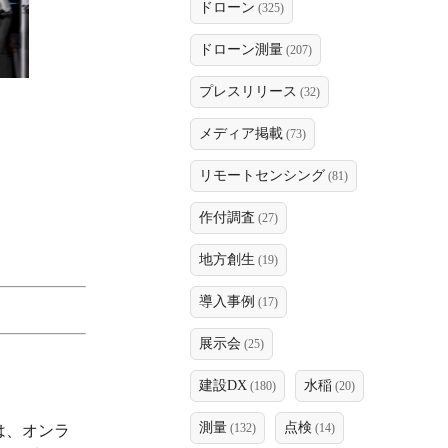
ドローン
(325)
ドローン測量
(207)
プレスリリース
(32)
メディア掲載
(73)
リモートセンシング
(81)
作付調査
(27)
地方創生
(19)
導入事例
(17)
展示会
(25)
建設DX
水稲
(180)
(20)
測量
点検
(132)
(14)
は、オンラ