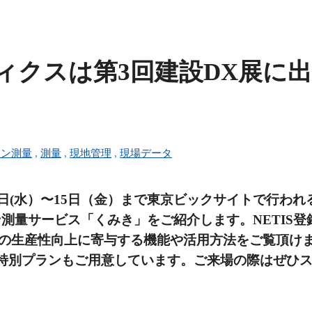
ィクスは第3回建設DX展に
ーン測量
,
測量
,
現地管理
,
現場データ
3日(水）〜15日（金）まで東京ビックサイトで行われ
測量サービス「くみき」をご紹介します。NETIS登
と建設現場の生産性向上に寄与する機能や活用方法をご覧頂け
特別プランもご用意しています。ご来場の際はぜひ