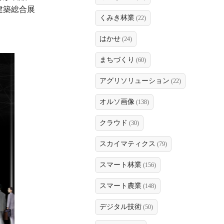
建築総合展
くみき林業
(22)
はかせ
(24)
まちづくり
(60)
アグリソリューション
(22)
オルソ画像
(138)
クラウド
(30)
スカイマティクス
(79)
スマート林業
(156)
スマート農業
(148)
デジタル技術
(50)