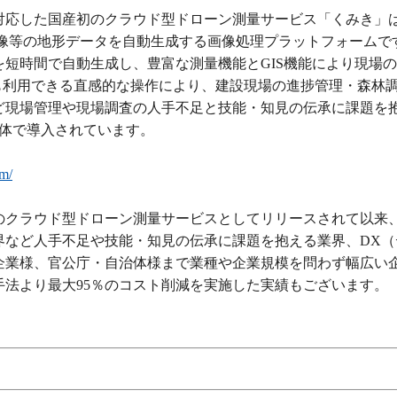
に対応した国産初のクラウド型ドローン測量サービス「くみき」
画像等の地形データを自動生成する画像処理プラットフォームで
短時間で自動生成し、豊富な測量機能とGIS機能により現場
も利用できる直感的な操作により、建設現場の進捗管理・森林
ど現場管理や現場調査の人手不足と技能・知見の伝承に課題を
治体で導入されています。
om/
産初のクラウド型ドローン測量サービスとしてリリースされて以来
界など人手不足や技能・知見の伝承に課題を抱える業界、DX（
企業様、官公庁・自治体様まで業種や企業規模を問わず幅広い
法より最大95％のコスト削減を実施した実績もございます。