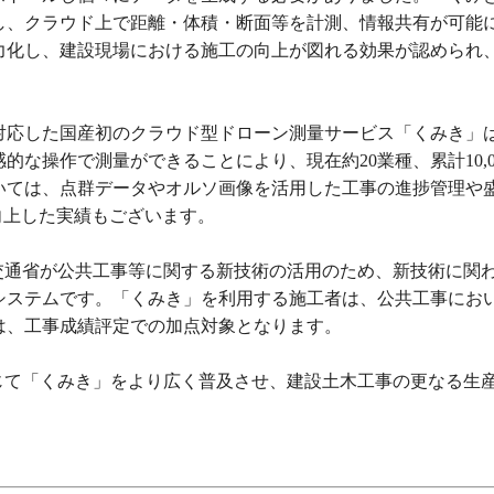
し、クラウド上で距離・体積・断面等を計測、情報共有が可能
力化し、建設現場における施工の向上が図れる効果が認められ
に対応した国産初のクラウド型ドローン測量サービス「くみき」
な操作で測量ができることにより、現在約20業種、累計10,0
いては、点群データやオルソ画像を活用した工事の進捗管理や
向上した実績もございます。
土交通省が公共工事等に関する新技術の活用のため、新技術に関
システムです。「くみき」を利用する施工者は、公共工事にお
は、工事成績評定での加点対象となります。
通じて「くみき」をより広く普及させ、建設土木工事の更なる生