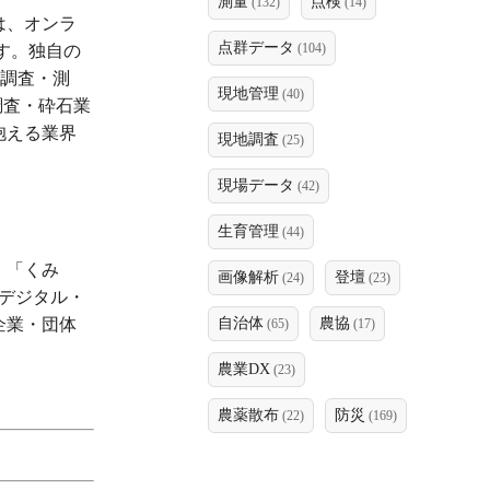
測量
点検
(132)
(14)
は、オンラ
点群データ
(104)
す。独自の
の調査・測
現地管理
(40)
調査・砕石業
抱える業界
現地調査
(25)
現場データ
(42)
生育管理
(44)
、「くみ
画像解析
登壇
(24)
(23)
デジタル・
企業・団体
自治体
農協
(65)
(17)
農業DX
(23)
農薬散布
防災
(22)
(169)