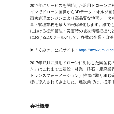
2017年にサービスを開始した汎用ドローン
インでドローン画像から3Dデータ・オルソ
画像処理エンジンにより高品質な地形データを
量・管理業務を最大95%効率化します。誰で
における棚卸管理・災害時の被災情報把握な
におけるDXツールとして、多数の企業・自
▶︎「くみき」公式サイト：
https://smx-kumiki.c
2017年12月に汎用ドローンに対応した国
き」はこれまでに建設・林業・砕石・産廃業
トランスフォーメーション）推進に取り組む
様に導入されてきました。建設業では、従来手
会社概要