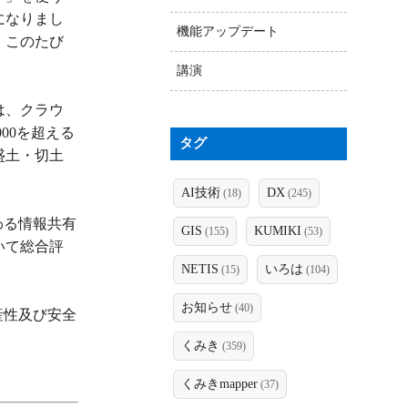
になりまし
機能アップデート
、このたび
講演
は、クラウ
00を超える
タグ
盛土・切土
AI技術
DX
(18)
(245)
わる情報共有
GIS
KUMIKI
(155)
(53)
いて総合評
NETIS
いろは
(15)
(104)
お知らせ
(40)
産性及び安全
くみき
(359)
くみきmapper
(37)