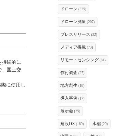
ドローン
(325)
ドローン測量
(207)
プレスリリース
(32)
メディア掲載
(73)
リモートセンシング
(81)
技術を持続的に
で、国土交
作付調査
(27)
実際に使用し
地方創生
(19)
導入事例
(17)
展示会
(25)
建設DX
水稲
(180)
(20)