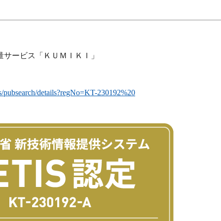
量サービス「ＫＵＭＩＫＩ」
etis/pubsearch/details?regNo=KT-230192%20