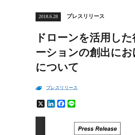
プレスリリース
2018.6.28
ドローンを活用した
ーションの創出にお
について
プレスリリース
X
L
F
L
i
a
i
n
c
n
k
e
e
e
b