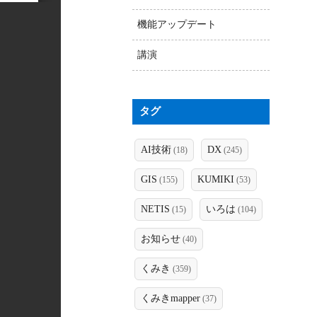
機能アップデート
講演
タグ
AI技術
DX
(18)
(245)
GIS
KUMIKI
(155)
(53)
NETIS
いろは
(15)
(104)
お知らせ
(40)
くみき
(359)
くみきmapper
(37)