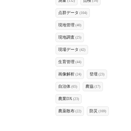
測量
点検
(132)
(14)
点群データ
(104)
現地管理
(40)
現地調査
(25)
現場データ
(42)
生育管理
(44)
画像解析
登壇
(24)
(23)
自治体
農協
(65)
(17)
農業DX
(23)
農薬散布
防災
(22)
(169)