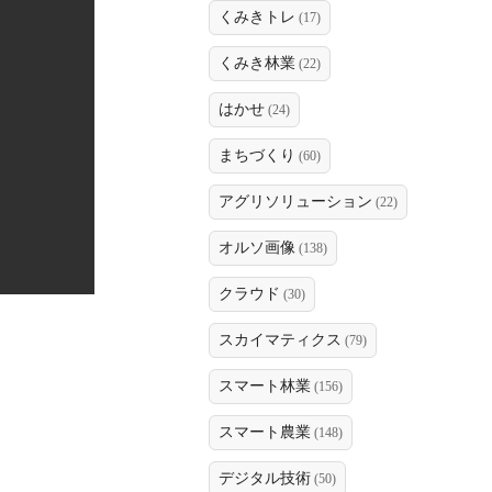
くみきトレ
(17)
くみき林業
(22)
はかせ
(24)
まちづくり
(60)
アグリソリューション
(22)
オルソ画像
(138)
クラウド
(30)
スカイマティクス
(79)
スマート林業
(156)
スマート農業
(148)
デジタル技術
(50)