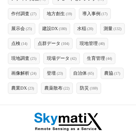
作付調査
地方創生
導入事例
(27)
(19)
(17)
展示会
建設DX
水稲
測量
(25)
(180)
(20)
(132)
点検
点群データ
現地管理
(14)
(104)
(40)
現地調査
現場データ
生育管理
(25)
(42)
(44)
画像解析
登壇
自治体
農協
(24)
(23)
(65)
(17)
農業DX
農薬散布
防災
(23)
(22)
(169)