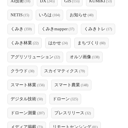
AI技術
DX
GIS
KUMIKI
(18)
(245)
(155)
(53)
NETIS
いろは
お知らせ
(15)
(104)
(40)
くみき
くみきmapper
くみきトレ
(359)
(37)
(17)
くみき林業
はかせ
まちづくり
(22)
(24)
(60)
アグリソリューション
オルソ画像
(22)
(138)
クラウド
スカイマティクス
(30)
(79)
スマート林業
スマート農業
(156)
(148)
デジタル技術
ドローン
(50)
(325)
ドローン測量
プレスリリース
(207)
(32)
メディア掲載
リモートセンシング
(73)
(81)