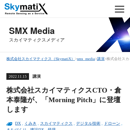
SMX Media
スカイマティクスメディア
株式会社スカイマティクス（SkymatiX）
>
smx_media
>
講演
>
株式会社スカイ
講演
2022.11.15
株式会社スカイマティクスCTO・倉
本泰隆が、「Morning Pitch」に登壇
します
DX
,
くみき
,
スカイマティクス
,
デジタル技術
,
ドローン
,
まちづくり
,
建設DX
,
登壇