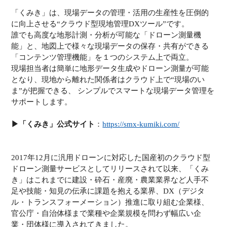
「くみき」は、現場データの管理・活用の生産性を圧倒的
に向上させる“クラウド型現地管理DXツール”です。
誰でも高度な地形計測・分析が可能な「ドローン測量機
能」と、地図上で様々な現場データの保存・共有ができる
「コンテンツ管理機能」を１つのシステム上で両立。
現場担当者は簡単に地形データ生成やドローン測量が可能
となり、現地から離れた関係者はクラウド上で“現場のい
ま”が把握できる、 シンプルでスマートな現場データ管理を
サポートします。
▶︎「くみき」公式サイト
：
https://smx-kumiki.com/
2017年12月に汎用ドローンに対応した国産初のクラウド型
ドローン測量サービスとしてリリースされて以来、「くみ
き」はこれまでに建設・砕石・産廃・農業業界など人手不
足や技能・知見の伝承に課題を抱える業界、DX（デジタ
ル・トランスフォーメーション）推進に取り組む企業様、
官公庁・自治体様まで業種や企業規模を問わず幅広い企
業・団体様に導入されてきました。