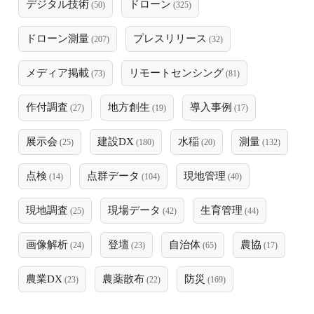
デジタル技術
ドローン
(50)
(325)
ドローン測量
プレスリリース
(207)
(32)
メディア掲載
リモートセンシング
(73)
(81)
作付調査
地方創生
導入事例
(27)
(19)
(17)
展示会
建設DX
水稲
測量
(25)
(180)
(20)
(132)
点検
点群データ
現地管理
(14)
(104)
(40)
現地調査
現場データ
生育管理
(25)
(42)
(44)
画像解析
登壇
自治体
農協
(24)
(23)
(65)
(17)
農業DX
農薬散布
防災
(23)
(22)
(169)