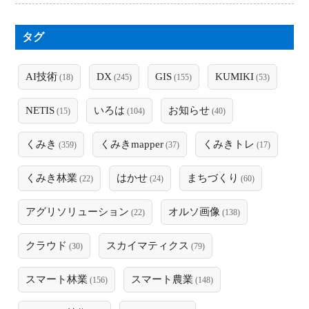
タグ
AI技術
DX
GIS
KUMIKI
(18)
(245)
(155)
(53)
NETIS
いろは
お知らせ
(15)
(104)
(40)
くみき
くみきmapper
くみきトレ
(359)
(37)
(17)
くみき林業
はかせ
まちづくり
(22)
(24)
(60)
アグリソリューション
オルソ画像
(22)
(138)
クラウド
スカイマティクス
(30)
(79)
スマート林業
スマート農業
(156)
(148)