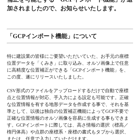
加されましたので、お知らせいたします。
「GCPインポート機能」について
特に建設業の皆様にご要望いただいていた、お手元の座標
位置データを「くみき」に取り込み、オルソ画像上で任意
に高精度な位置補正ができる「GCPインポート機能」を、
この度、遂にリリースいたしました。
CSV形式のファイルをアップロードするだけで自動で座標
点と位置情報が対応、手入力による設定も可能です。正確
な位置情報を有する地形データを作成する事で、それを基
準として、以後は独自の位置補正機能によってGCP不要で
正確な位置情報のオルソ画像を容易に生成する事もできま
す。GCPインポートに際しては、高さ情報の選択（標高／
楕円体高）や点群の座標系・座標の書式もタブから選択、
または、任意で入力していただけます。