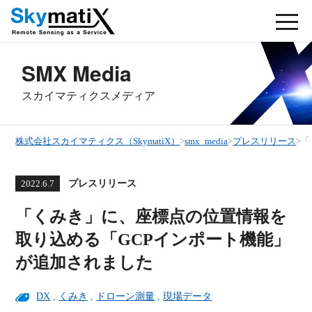
SMX Media
スカイマティクスメディア
株式会社スカイマティクス（SkymatiX）
>
smx_media
>
プレスリリース
>
「
プレスリリース
2022.6.7
「くみき」に、座標点の位置情報を
取り込める「GCPインポート機能」
が追加されました
DX
,
くみき
,
ドローン測量
,
現場データ