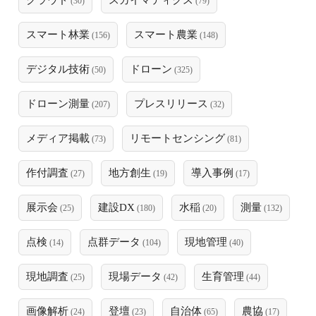
クラウド
スカイマティクス
(30)
(79)
スマート林業
スマート農業
(156)
(148)
デジタル技術
ドローン
(50)
(325)
ドローン測量
プレスリリース
(207)
(32)
メディア掲載
リモートセンシング
(73)
(81)
作付調査
地方創生
導入事例
(27)
(19)
(17)
展示会
建設DX
水稲
測量
(25)
(180)
(20)
(132)
点検
点群データ
現地管理
(14)
(104)
(40)
現地調査
現場データ
生育管理
(25)
(42)
(44)
画像解析
登壇
自治体
農協
(24)
(23)
(65)
(17)