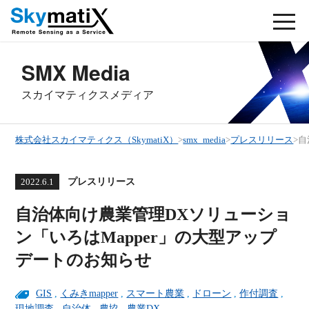
SMX Media
スカイマティクスメディア
株式会社スカイマティクス（SkymatiX）
>
smx_media
>
プレスリリース
>
自
プレスリリース
2022.6.1
自治体向け農業管理DXソリューショ
ン「いろはMapper」の大型アップ
デートのお知らせ
GIS
,
くみきmapper
,
スマート農業
,
ドローン
,
作付調査
,
現地調査
,
自治体
,
農協
,
農業DX