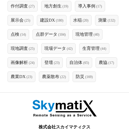
作付調査
地方創生
導入事例
(27)
(19)
(17)
展示会
建設DX
水稲
測量
(25)
(180)
(20)
(132)
点検
点群データ
現地管理
(14)
(104)
(40)
現地調査
現場データ
生育管理
(25)
(42)
(44)
画像解析
登壇
自治体
農協
(24)
(23)
(65)
(17)
農業DX
農薬散布
防災
(23)
(22)
(169)
株式会社スカイマティクス