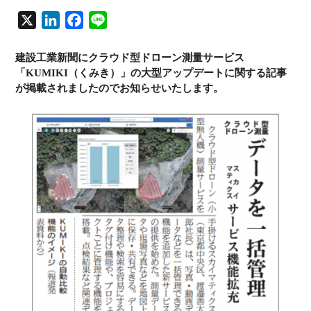
X
L
F
L
i
a
i
n
c
n
建設工業新聞にクラウド型ドローン測量サービス
「KUMIKI（くみき）」の大型アップデートに関する記事
k
e
e
が掲載されましたのでお知らせいたします。
e
b
d
o
I
o
n
k