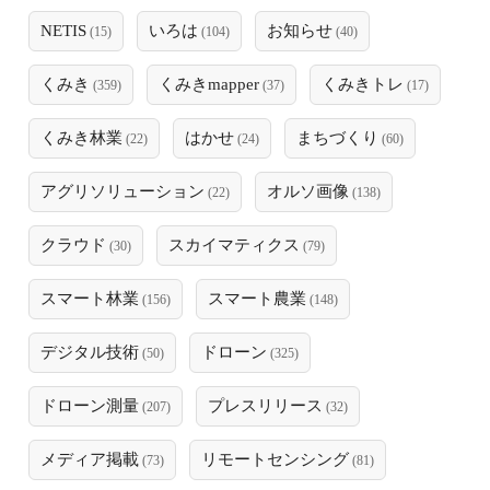
NETIS
いろは
お知らせ
(15)
(104)
(40)
くみき
くみきmapper
くみきトレ
(359)
(37)
(17)
くみき林業
はかせ
まちづくり
(22)
(24)
(60)
アグリソリューション
オルソ画像
(22)
(138)
クラウド
スカイマティクス
(30)
(79)
スマート林業
スマート農業
(156)
(148)
デジタル技術
ドローン
(50)
(325)
ドローン測量
プレスリリース
(207)
(32)
メディア掲載
リモートセンシング
(73)
(81)