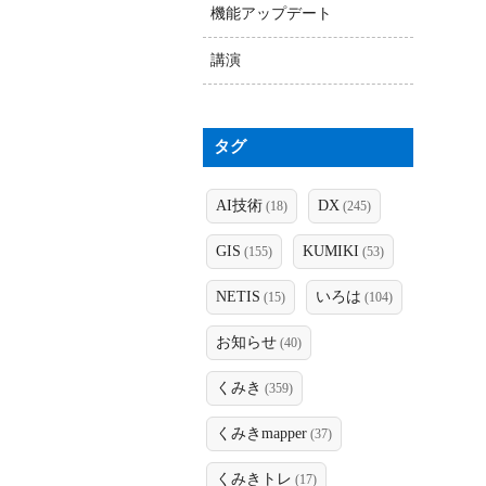
機能アップデート
講演
タグ
AI技術
DX
(18)
(245)
GIS
KUMIKI
(155)
(53)
NETIS
いろは
(15)
(104)
お知らせ
(40)
くみき
(359)
くみきmapper
(37)
くみきトレ
(17)