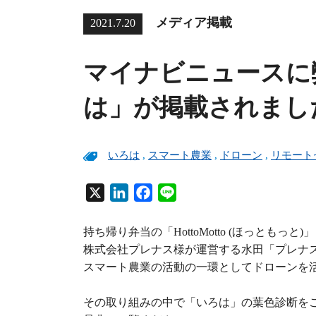
メディア掲載
2021.7.20
マイナビニュースに
は」が掲載されまし
いろは
,
スマート農業
,
ドローン
,
リモート
X
L
F
L
i
a
i
n
c
n
持ち帰り弁当の「HottoMotto (ほっとも
k
e
e
株式会社プレナス様が運営する水田「プレナス
e
b
スマート農業の活動の一環としてドローンを
d
o
その取り組みの中で「いろは」の葉色診断を
I
o