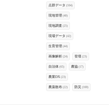
点群データ
(104)
現地管理
(40)
現地調査
(25)
現場データ
(42)
生育管理
(44)
画像解析
登壇
(24)
(23)
自治体
農協
(65)
(17)
農業DX
(23)
農薬散布
防災
(22)
(169)