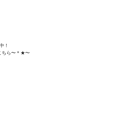
中！
こちら〜
＊★〜