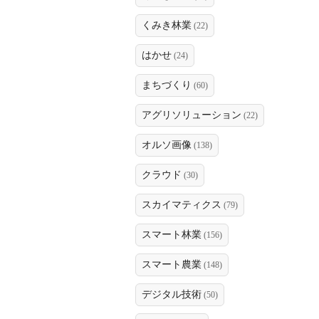
くみき林業
(22)
はかせ
(24)
まちづくり
(60)
アグリソリューション
(22)
オルソ画像
(138)
クラウド
(30)
スカイマティクス
(79)
スマート林業
(156)
スマート農業
(148)
デジタル技術
(50)