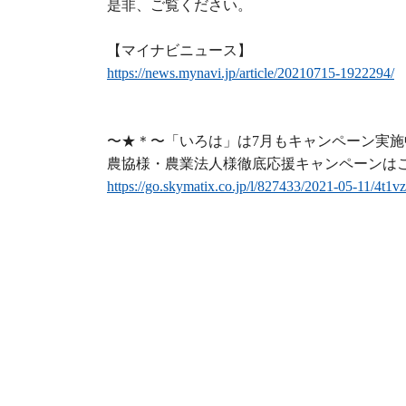
是非、ご覧ください。
n
k
【マイナビニュース】
https://news.mynavi.jp/article/20210715-1922294/
〜★＊〜「いろは」は7月もキャンペーン実施
農協様・農業法人様徹底応援キャンペーンは
https://go.skymatix.co.jp/l/827433/2021-05-11/4t1vz