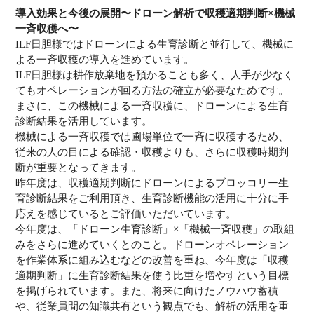
導入効果と今後の展開〜ドローン解析で収穫適期判断×機械
一斉収穫へ〜
ILF日胆様ではドローンによる生育診断と並行して、機械に
よる一斉収穫の導入を進めています。
ILF日胆様は耕作放棄地を預かることも多く、人手が少なく
てもオペレーションが回る方法の確立が必要なためです。
まさに、この機械による一斉収穫に、ドローンによる生育
診断結果を活用しています。
機械による一斉収穫では圃場単位で一斉に収穫するため、
従来の人の目による確認・収穫よりも、さらに収穫時期判
断が重要となってきます。
昨年度は、収穫適期判断にドローンによるブロッコリー生
育診断結果をご利用頂き、生育診断機能の活用に十分に手
応えを感じているとご評価いただいています。
今年度は、「ドローン生育診断」×「機械一斉収穫」の取組
みをさらに進めていくとのこと。ドローンオペレーション
を作業体系に組み込むなどの改善を重ね、今年度は「収穫
適期判断」に生育診断結果を使う比重を増やすという目標
を掲げられています。また、将来に向けたノウハウ蓄積
や、従業員間の知識共有という観点でも、解析の活用を重