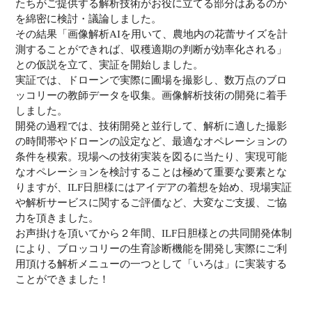
たちがご提供する解析技術がお役に立てる部分はあるのか
を綿密に検討・議論しました。
その結果「画像解析AIを用いて、農地内の花蕾サイズを計
測することができれば、収穫適期の判断が効率化される」
との仮説を立て、実証を開始しました。
実証では、ドローンで実際に圃場を撮影し、数万点のブロ
ッコリーの教師データを収集。画像解析技術の開発に着手
しました。
開発の過程では、技術開発と並行して、解析に適した撮影
の時間帯やドローンの設定など、最適なオペレーションの
条件を模索。現場への技術実装を図るに当たり、実現可能
なオペレーションを検討することは極めて重要な要素とな
りますが、ILF日胆様にはアイデアの着想を始め、現場実証
や解析サービスに関するご評価など、大変なご支援、ご協
力を頂きました。
お声掛けを頂いてから２年間、ILF日胆様との共同開発体制
により、ブロッコリーの生育診断機能を開発し実際にご利
用頂ける解析メニューの一つとして「いろは」に実装する
ことができました！