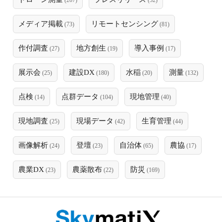
(207)
(32)
メディア掲載
リモートセンシング
(73)
(81)
作付調査
地方創生
導入事例
(27)
(19)
(17)
展示会
建設DX
水稲
測量
(25)
(180)
(20)
(132)
点検
点群データ
現地管理
(14)
(104)
(40)
現地調査
現場データ
生育管理
(25)
(42)
(44)
画像解析
登壇
自治体
農協
(24)
(23)
(65)
(17)
農業DX
農薬散布
防災
(23)
(22)
(169)