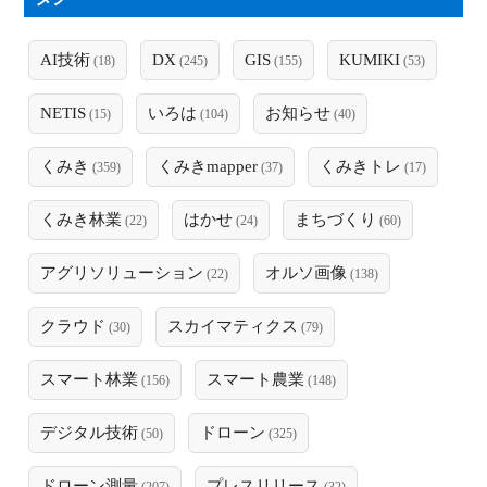
AI技術
DX
GIS
KUMIKI
(18)
(245)
(155)
(53)
NETIS
いろは
お知らせ
(15)
(104)
(40)
くみき
くみきmapper
くみきトレ
(359)
(37)
(17)
くみき林業
はかせ
まちづくり
(22)
(24)
(60)
アグリソリューション
オルソ画像
(22)
(138)
クラウド
スカイマティクス
(30)
(79)
スマート林業
スマート農業
(156)
(148)
デジタル技術
ドローン
(50)
(325)
ドローン測量
プレスリリース