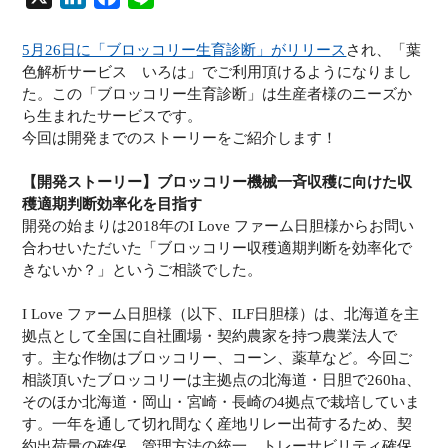
i
a
i
n
c
n
5月26日に「ブロッコリー生育診断」がリリース
され、「葉
色解析サービス いろは」でご利用頂けるようになりまし
k
e
e
た。この「ブロッコリー生育診断」は生産者様のニーズか
e
b
ら生まれたサービスです。
d
o
今回は開発までのストーリーをご紹介します！
I
o
n
k
【開発ストーリー】ブロッコリー機械一斉収穫に向けた収
穫適期判断効率化を目指す
開発の始まりは2018年のI Love ファーム日胆様からお問い
合わせいただいた「ブロッコリー収穫適期判断を効率化で
きないか？」というご相談でした。
I Love ファーム日胆様（以下、ILF日胆様）は、北海道を主
拠点として全国に自社圃場・契約農家を持つ農業法人で
す。主な作物はブロッコリー、コーン、薬草など。今回ご
相談頂いたブロッコリーは主拠点の北海道・日胆で260ha、
そのほか北海道・岡山・宮崎・長崎の4拠点で栽培していま
す。一年を通して切れ間なく産地リレー出荷するため、契
約出荷量の確保、管理方法の統一、トレーサビリティ確保