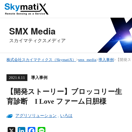
SMX Media
スカイマティクスメディア
株式会社スカイマティクス（SkymatiX）
>
smx_media
>
導入事例
>
【開発ス
導入事例
2021.6.11
【開発ストーリー】ブロッコリー生
育診断 I Love ファーム日胆様
アグリソリューション
,
いろは
X
L
F
L