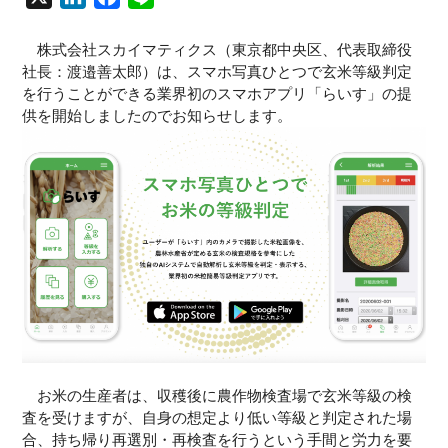
i
a
i
n
c
n
株式会社スカイマティクス（東京都中央区、代表取締役
社長：渡邉善太郎）は、スマホ写真ひとつで玄米等級判定
k
e
e
を行うことができる業界初のスマホアプリ「らいす」の提
e
b
供を開始しましたのでお知らせします。
d
o
I
o
n
k
お米の生産者は、収穫後に農作物検査場で玄米等級の検
査を受けますが、自身の想定より低い等級と判定された場
合、持ち帰り再選別・再検査を行うという手間と労力を要