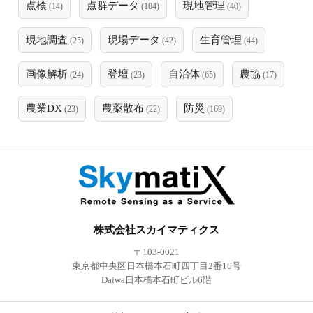
点検
点群データ
現地管理
(14)
(104)
(40)
現地調査
現場データ
生育管理
(25)
(42)
(44)
画像解析
登壇
自治体
農協
(24)
(23)
(65)
(17)
農業DX
農薬散布
防災
(23)
(22)
(169)
株式会社スカイマティクス
〒103-0021
東京都中央区日本橋本石町四丁目2番16号
Daiwa日本橋本石町ビル6階