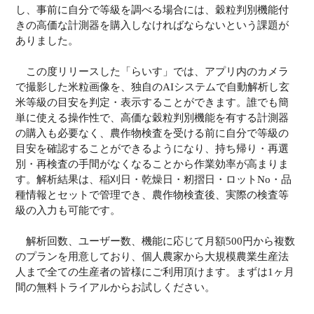
し、事前に自分で等級を調べる場合には、穀粒判別機能付
きの高価な計測器を購入しなければならないという課題が
ありました。
この度リリースした「らいす」では、アプリ内のカメラ
で撮影した米粒画像を、独自のAIシステムで自動解析し玄
米等級の目安を判定・表示することができます。誰でも簡
単に使える操作性で、高価な穀粒判別機能を有する計測器
の購入も必要なく、農作物検査を受ける前に自分で等級の
目安を確認することができるようになり、持ち帰り・再選
別・再検査の手間がなくなることから作業効率が高まりま
す。解析結果は、稲刈日・乾燥日・籾摺日・ロットNo・品
種情報とセットで管理でき、農作物検査後、実際の検査等
級の入力も可能です。
解析回数、ユーザー数、機能に応じて月額500円から複数
のプランを用意しており、個人農家から大規模農業生産法
人まで全ての生産者の皆様にご利用頂けます。まずは1ヶ月
間の無料トライアルからお試しください。