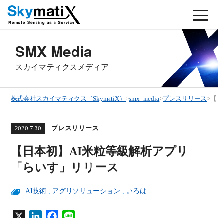
SMX Media
スカイマティクスメディア
株式会社スカイマティクス（SkymatiX）
>
smx_media
>
プレスリリース
>
【
プレスリリース
2020.7.30
【日本初】AI米粒等級解析アプリ
「らいす」リリース
AI技術
,
アグリソリューション
,
いろは
X
L
F
L