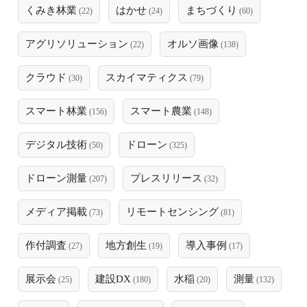
くみき林業
はかせ
まちづくり
(22)
(24)
(60)
アグリソリューション
オルソ画像
(22)
(138)
クラウド
スカイマティクス
(30)
(79)
スマート林業
スマート農業
(156)
(148)
デジタル技術
ドローン
(50)
(325)
ドローン測量
プレスリリース
(207)
(32)
メディア掲載
リモートセンシング
(73)
(81)
作付調査
地方創生
導入事例
(27)
(19)
(17)
展示会
建設DX
水稲
測量
(25)
(180)
(20)
(132)