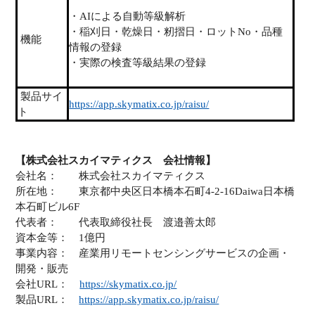
・AIによる自動等級解析
・稲刈日・乾燥日・籾摺日・ロットNo・品種
機能
情報の登録
・実際の検査等級結果の登録
製品サイ
https://app.skymatix.co.jp/raisu/
ト
【株式会社スカイマティクス 会社情報】
会社名： 株式会社スカイマティクス
所在地：
東京都中央区日本橋本石町4-2-16Daiwa日本橋
本石町ビル6F
代表者：
代表取締役社長 渡邉善太郎
資本金等：
1億円
事業内容： 産業用リモートセンシングサービスの企画・
開発・販売
会社URL：
https://skymatix.co.jp/
製品URL：
https://app.skymatix.co.jp/raisu/