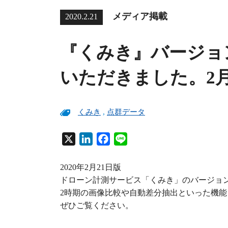
メディア掲載
2020.2.21
『くみき』バージョ
いただきました。2月
くみき
,
点群データ
X
L
F
L
i
a
i
n
c
n
2020年2月21日版
k
e
e
ドローン計測サービス「くみき」のバージョ
e
b
2時期の画像比較や自動差分抽出といった機
d
o
ぜひご覧ください。
I
o