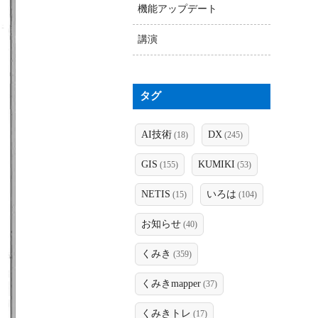
機能アップデート
講演
タグ
AI技術
DX
(18)
(245)
GIS
KUMIKI
(155)
(53)
NETIS
いろは
(15)
(104)
お知らせ
(40)
くみき
(359)
くみきmapper
(37)
くみきトレ
(17)