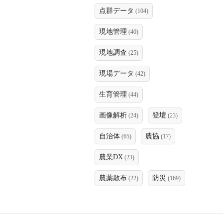
点群データ
(104)
現地管理
(40)
現地調査
(25)
現場データ
(42)
生育管理
(44)
画像解析
登壇
(24)
(23)
自治体
農協
(65)
(17)
農業DX
(23)
農薬散布
防災
(22)
(169)