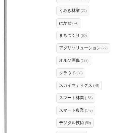
くみき林業
(22)
はかせ
(24)
まちづくり
(60)
アグリソリューション
(22)
オルソ画像
(138)
クラウド
(30)
スカイマティクス
(79)
スマート林業
(156)
スマート農業
(148)
デジタル技術
(50)